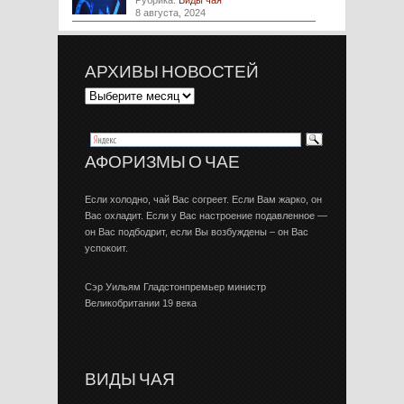
Рубрика:
Виды чая
8 августа, 2024
АРХИВЫ НОВОСТЕЙ
АФОРИЗМЫ О ЧАЕ
Если холодно, чай Вас согреет. Если Вам жарко, он
Вас охладит. Если у Вас настроение подавленное —
он Вас подбодрит, если Вы возбуждены – он Вас
успокоит.
Сэр Уильям Гладстонпремьер министр
Великобритании 19 века
ВИДЫ ЧАЯ