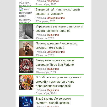
Рубрика:
Чаепитие
2 сентября, 2025
Заварной чай: напиток, который
создаёт атмосферу
Рубрика:
Заметки о чае
17 апреля, 2025
Управление учетными записями и
восстановление паролей
Рубрика:
Виды чая
25 марта, 2025
Почему домашний кофе часто
вкуснее, чем в кафе?
Рубрика:
Заметки о чае
19 марта, 2025
Загадочная удача в игровом
автомате Three Star Fortune
Рубрика:
Виды чая
18 октября, 2024
В Гизбо все получат массу новых
эмоций и покупаются в лаве
адреналиновых страстей
Рубрика:
Виды чая
5 сентября, 2024
В веб-казино Легзо может
выиграть любой новичок