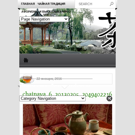
ГЛАВНАЯ
ЧАЙНАЯ ТРАДИЦИЯ
АФОРИЗМЫ И ВЫСКАЗЫВАНИЯ О
ЧАЕ
Виды чая
Посуда для чая
Чаепитие
Заметки о чае
22 января, 2016
Рецепты с чаем
Полезные свойства чая
chainaya_6_20130205_2049402216