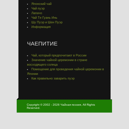
Японский чай
Чай пуэр
Лапачо
Чай Тe Гуaнь Инь
Шу Пуэр и Шен Пуэр
Информация
ЧАЕПИТИЕ
Чай, который предпочитают в России
Значение чайной церемонии в стране
восходящего солнца
Помещение для проведения чайной церемонии в
Японии
Как правильно заварить пуэр
Copyright © 2002 - 2026 Чайная поэзия, All Rights
Reserved.