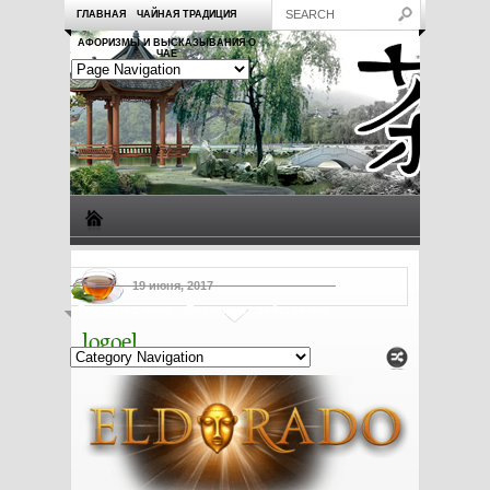
ГЛАВНАЯ
ЧАЙНАЯ ТРАДИЦИЯ
АФОРИЗМЫ И ВЫСКАЗЫВАНИЯ О
ЧАЕ
Виды чая
Посуда для чая
Чаепитие
Заметки о чае
19 июня, 2017
Рецепты с чаем
Полезные свойства чая
logoel