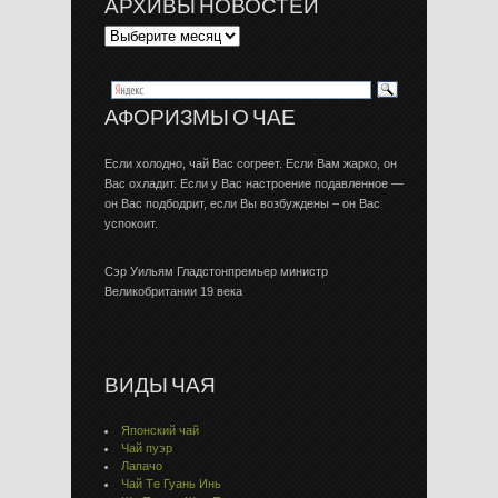
АРХИВЫ НОВОСТЕЙ
АФОРИЗМЫ О ЧАЕ
Если холодно, чай Вас согреет. Если Вам жарко, он
Вас охладит. Если у Вас настроение подавленное —
он Вас подбодрит, если Вы возбуждены – он Вас
успокоит.
Сэр Уильям Гладстонпремьер министр
Великобритании 19 века
ВИДЫ ЧАЯ
Японский чай
Чай пуэр
Лапачо
Чай Тe Гуaнь Инь