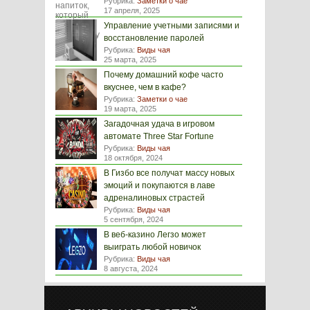
Рубрика:
Заметки о чае
17 апреля, 2025
Управление учетными записями и
восстановление паролей
Рубрика:
Виды чая
25 марта, 2025
Почему домашний кофе часто
вкуснее, чем в кафе?
Рубрика:
Заметки о чае
19 марта, 2025
Загадочная удача в игровом
автомате Three Star Fortune
Рубрика:
Виды чая
18 октября, 2024
В Гизбо все получат массу новых
эмоций и покупаются в лаве
адреналиновых страстей
Рубрика:
Виды чая
5 сентября, 2024
В веб-казино Легзо может
выиграть любой новичок
Рубрика:
Виды чая
8 августа, 2024