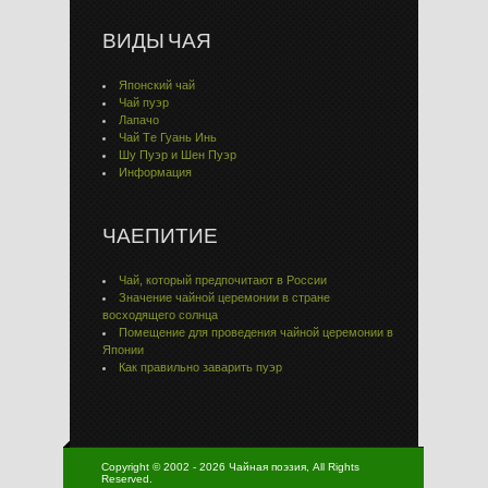
ВИДЫ ЧАЯ
Японский чай
Чай пуэр
Лапачо
Чай Тe Гуaнь Инь
Шу Пуэр и Шен Пуэр
Информация
ЧАЕПИТИЕ
Чай, который предпочитают в России
Значение чайной церемонии в стране
восходящего солнца
Помещение для проведения чайной церемонии в
Японии
Как правильно заварить пуэр
Copyright © 2002 - 2026 Чайная поэзия, All Rights
Reserved.