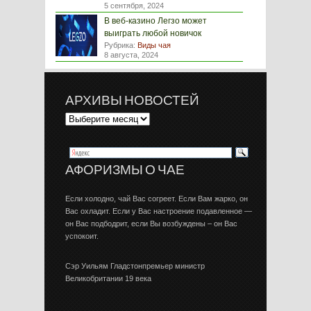
5 сентября, 2024
В веб-казино Легзо может
выиграть любой новичок
Рубрика:
Виды чая
8 августа, 2024
АРХИВЫ НОВОСТЕЙ
АФОРИЗМЫ О ЧАЕ
Если холодно, чай Вас согреет. Если Вам жарко, он
Вас охладит. Если у Вас настроение подавленное —
он Вас подбодрит, если Вы возбуждены – он Вас
успокоит.
Сэр Уильям Гладстонпремьер министр
Великобритании 19 века