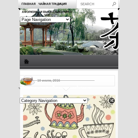
ГЛАВНАЯ
ЧАЙНАЯ ТРАДИЦИЯ
АФОРИЗМЫ И ВЫСКАЗЫВАНИЯ О
ЧАЕ
Виды чая
Посуда для чая
Чаепитие
Заметки о чае
10 июля, 2016
Рецепты с чаем
Полезные свойства чая