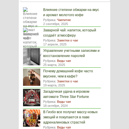
Влияние степени обжарки на вкус
и аромат молотого кофе
Рубрика:
Чаепитие
2 сентября, 2025
Заварной чай: напиток, который
создаёт атмосферу
Рубрика:
Заметки о чае
17 апреля, 2025
Управление учетными записями и
восстановление паролей
Рубрика:
Виды чая
25 марта, 2025
Почему домашний кофе часто
вкуснее, чем в кафе?
Рубрика:
Заметки о чае
19 марта, 2025
Загадочная удача в игровом
автомате Three Star Fortune
Рубрика:
Виды чая
18 октября, 2024
В Гизбо все получат массу новых
эмоций и покупаются в лаве
адреналиновых страстей
Рубрика:
Виды чая