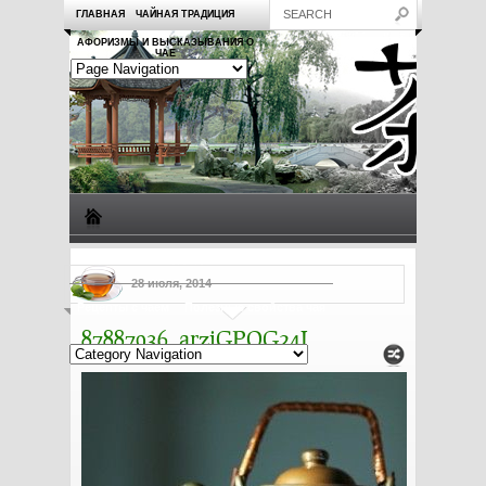
ГЛАВНАЯ
ЧАЙНАЯ ТРАДИЦИЯ
АФОРИЗМЫ И ВЫСКАЗЫВАНИЯ О
ЧАЕ
Виды чая
Посуда для чая
Чаепитие
Заметки о чае
28 июля, 2014
Рецепты с чаем
Полезные свойства чая
87887936_arziGPQG24I