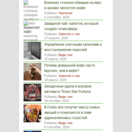
Влияние степени обжарки на вкус
и аромат молотого кофе
Рубрика:
Чаепитие
2 сентября, 2025
Заварной чай: напиток, который
создаёт атмосферу
Рубрика:
Заметки о чае
17 апреля, 2025
Управление учетными записями и
восстановление паролей
Рубрика:
Виды чая
25 марта, 2025
Почему домашний кофе часто
вкуснее, чем в кафе?
Рубрика:
Заметки о чае
19 марта, 2025
Загадочная удача в игровом
автомате Three Star Fortune
Рубрика:
Виды чая
18 октября, 2024
В Гизбо все получат массу новых
эмоций и покупаются в лаве
адреналиновых страстей
Рубрика:
Виды чая
5 сентября, 2024