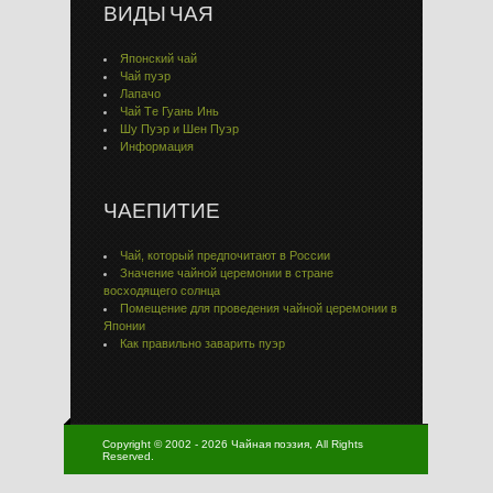
ВИДЫ ЧАЯ
Японский чай
Чай пуэр
Лапачо
Чай Тe Гуaнь Инь
Шу Пуэр и Шен Пуэр
Информация
ЧАЕПИТИЕ
Чай, который предпочитают в России
Значение чайной церемонии в стране
восходящего солнца
Помещение для проведения чайной церемонии в
Японии
Как правильно заварить пуэр
Copyright © 2002 - 2026 Чайная поэзия, All Rights
Reserved.