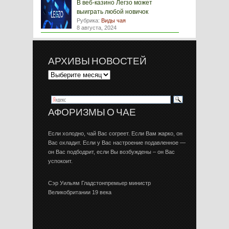
В веб-казино Легзо может
выиграть любой новичок
Рубрика:
Виды чая
8 августа, 2024
АРХИВЫ НОВОСТЕЙ
АФОРИЗМЫ О ЧАЕ
Если холодно, чай Вас согреет. Если Вам жарко, он
Вас охладит. Если у Вас настроение подавленное —
он Вас подбодрит, если Вы возбуждены – он Вас
успокоит.
Сэр Уильям Гладстонпремьер министр
Великобритании 19 века