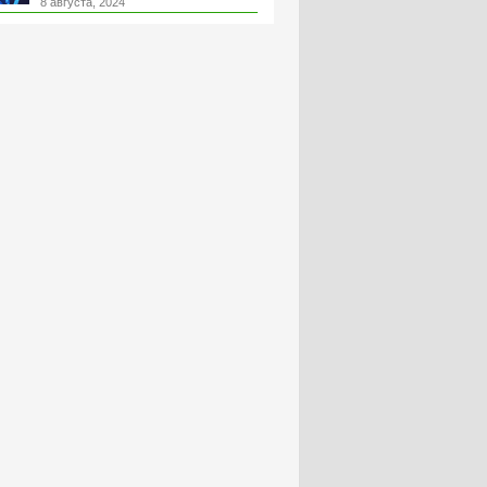
8 августа, 2024