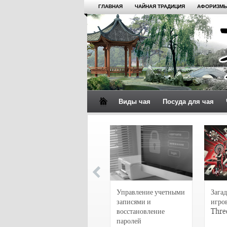
ГЛАВНАЯ
ЧАЙНАЯ ТРАДИЦИЯ
АФОРИЗМЫ
Виды чая
Посуда для чая
4 сорта чая для
настоящих гурманов
Управление учетными
Загад
записями и
игро
восстановление
Thre
паролей