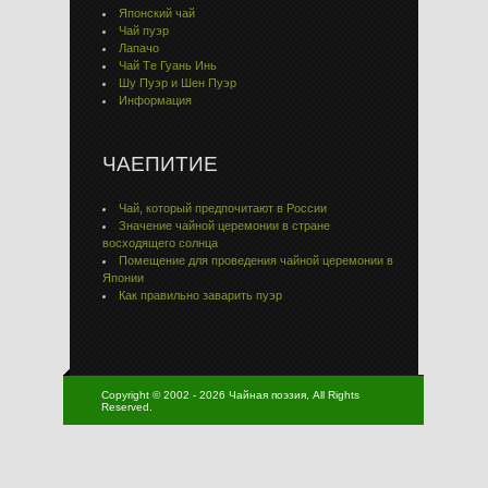
Японский чай
Чай пуэр
Лапачо
Чай Тe Гуaнь Инь
Шу Пуэр и Шен Пуэр
Информация
ЧАЕПИТИЕ
Чай, который предпочитают в России
Значение чайной церемонии в стране
восходящего солнца
Помещение для проведения чайной церемонии в
Японии
Как правильно заварить пуэр
Copyright © 2002 - 2026 Чайная поэзия, All Rights
Reserved.