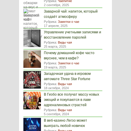
Рубрика:
Чаепитие
2 сентября, 2025
Заварной чай: напиток, который
создаёт атмосферу
Рубрика:
Заметки о чае
17 апреля, 2025
Управление учетными записями и
восстановление паролей
Рубрика:
Виды чая
25 марта, 2025
Почему домашний кофе часто
вкуснее, чем в кафе?
Рубрика:
Заметки о чае
19 марта, 2025
Загадочная удача в игровом
автомате Three Star Fortune
Рубрика:
Виды чая
18 октября, 2024
В Гизбо все получат массу новых
эмоций и покупаются в лаве
адреналиновых страстей
Рубрика:
Виды чая
5 сентября, 2024
В веб-казино Легзо может
выиграть любой новичок
Рубрика:
Виды чая