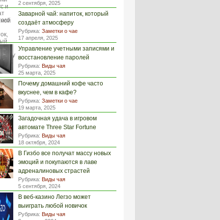
2 сентября, 2025
Заварной чай: напиток, который
создаёт атмосферу
Рубрика:
Заметки о чае
17 апреля, 2025
Управление учетными записями и
восстановление паролей
Рубрика:
Виды чая
25 марта, 2025
Почему домашний кофе часто
вкуснее, чем в кафе?
Рубрика:
Заметки о чае
19 марта, 2025
Загадочная удача в игровом
автомате Three Star Fortune
Рубрика:
Виды чая
18 октября, 2024
В Гизбо все получат массу новых
эмоций и покупаются в лаве
адреналиновых страстей
Рубрика:
Виды чая
5 сентября, 2024
В веб-казино Легзо может
выиграть любой новичок
Рубрика:
Виды чая