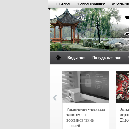
ГЛАВНАЯ
ЧАЙНАЯ ТРАДИЦИЯ
АФОРИЗМЫ
Виды чая
Посуда для чая
4 сорта чая для
настоящих гурманов
Управление учетными
Загад
записями и
игро
восстановление
Thre
паролей