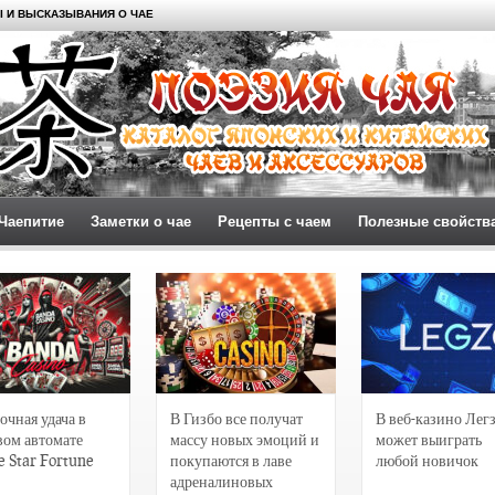
 И ВЫСКАЗЫВАНИЯ О ЧАЕ
Чаепитие
Заметки о чае
Рецепты с чаем
Полезные свойств
очная удача в
В Гизбо все получат
В веб-казино Лег
вом автомате
массу новых эмоций и
может выиграть
e Star Fortune
покупаются в лаве
любой новичок
адреналиновых