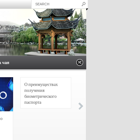
а чая
О преимуществах
4 сорта чая для
получения
настоящих гурманов
биометрического
паспорта
зо