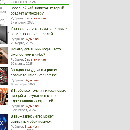
2 сентября, 2025
Заварной чай: напиток, который
создаёт атмосферу
Рубрика:
Заметки о чае
17 апреля, 2025
Управление учетными записями и
восстановление паролей
Рубрика:
Виды чая
25 марта, 2025
Почему домашний кофе часто
вкуснее, чем в кафе?
Рубрика:
Заметки о чае
19 марта, 2025
Загадочная удача в игровом
автомате Three Star Fortune
Рубрика:
Виды чая
18 октября, 2024
В Гизбо все получат массу новых
эмоций и покупаются в лаве
адреналиновых страстей
Рубрика:
Виды чая
5 сентября, 2024
В веб-казино Легзо может
выиграть любой новичок
Рубрика:
Виды чая