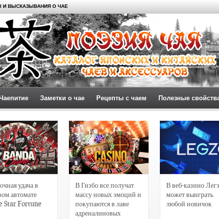
 И ВЫСКАЗЫВАНИЯ О ЧАЕ
Чаепитие
Заметки о чае
Рецепты с чаем
Полезные свойств
очная удача в
В Гизбо все получат
В веб-казино Лег
вом автомате
массу новых эмоций и
может выиграть
e Star Fortune
покупаются в лаве
любой новичок
адреналиновых