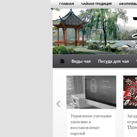
ГЛАВНАЯ
ЧАЙНАЯ ТРАДИЦИЯ
АФОРИЗМЫ
Виды чая
Посуда для чая
4 сорта чая для
настоящих гурманов
Управление учетными
Загад
записями и
игро
восстановление
Thre
паролей