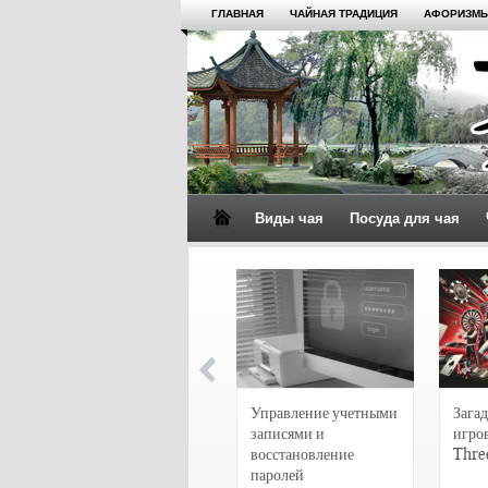
ГЛАВНАЯ
ЧАЙНАЯ ТРАДИЦИЯ
АФОРИЗМЫ
Виды чая
Посуда для чая
4 сорта чая для
настоящих гурманов
Управление учетными
Загад
записями и
игро
восстановление
Thre
паролей