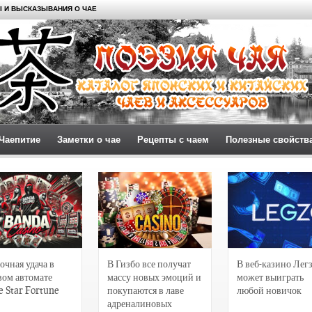
 И ВЫСКАЗЫВАНИЯ О ЧАЕ
Чаепитие
Заметки о чае
Рецепты с чаем
Полезные свойств
очная удача в
В Гизбо все получат
В веб-казино Лег
вом автомате
массу новых эмоций и
может выиграть
e Star Fortune
покупаются в лаве
любой новичок
адреналиновых