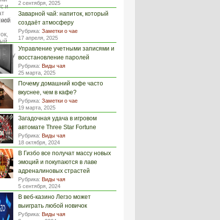
2 сентября, 2025
Заварной чай: напиток, который
создаёт атмосферу
Рубрика:
Заметки о чае
17 апреля, 2025
Управление учетными записями и
восстановление паролей
Рубрика:
Виды чая
25 марта, 2025
Почему домашний кофе часто
вкуснее, чем в кафе?
Рубрика:
Заметки о чае
19 марта, 2025
Загадочная удача в игровом
автомате Three Star Fortune
Рубрика:
Виды чая
18 октября, 2024
В Гизбо все получат массу новых
эмоций и покупаются в лаве
адреналиновых страстей
Рубрика:
Виды чая
5 сентября, 2024
В веб-казино Легзо может
выиграть любой новичок
Рубрика:
Виды чая