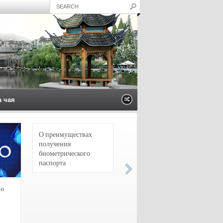
а чая
О преимуществах
4 сорта чая для
получения
настоящих гурманов
биометрического
паспорта
зо