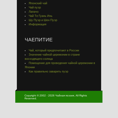
Японский чай
Чай пуэр
Лапачо
Чай Тe Гуaнь Инь
Шу Пуэр и Шен Пуэр
Информация
ЧАЕПИТИЕ
Чай, который предпочитают в России
Значение чайной церемонии в стране
восходящего солнца
Помещение для проведения чайной церемонии в
Японии
Как правильно заварить пуэр
Copyright © 2002 - 2026 Чайная поэзия, All Rights
Reserved.