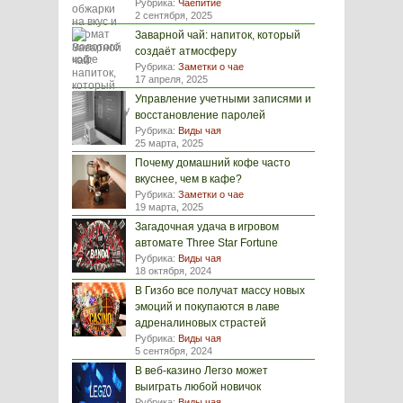
Рубрика:
Чаепитие
2 сентября, 2025
Заварной чай: напиток, который
создаёт атмосферу
Рубрика:
Заметки о чае
17 апреля, 2025
Управление учетными записями и
восстановление паролей
Рубрика:
Виды чая
25 марта, 2025
Почему домашний кофе часто
вкуснее, чем в кафе?
Рубрика:
Заметки о чае
19 марта, 2025
Загадочная удача в игровом
автомате Three Star Fortune
Рубрика:
Виды чая
18 октября, 2024
В Гизбо все получат массу новых
эмоций и покупаются в лаве
адреналиновых страстей
Рубрика:
Виды чая
5 сентября, 2024
В веб-казино Легзо может
выиграть любой новичок
Рубрика:
Виды чая