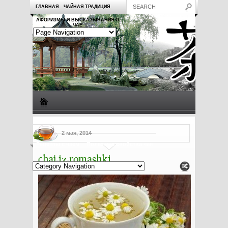
ГЛАВНАЯ
ЧАЙНАЯ ТРАДИЦИЯ
АФОРИЗМЫ И ВЫСКАЗЫВАНИЯ О
ЧАЕ
Виды чая
Посуда для чая
Чаепитие
Заметки о чае
2 мая, 2014
Рецепты с чаем
Полезные свойства чая
chaj-iz-romashki