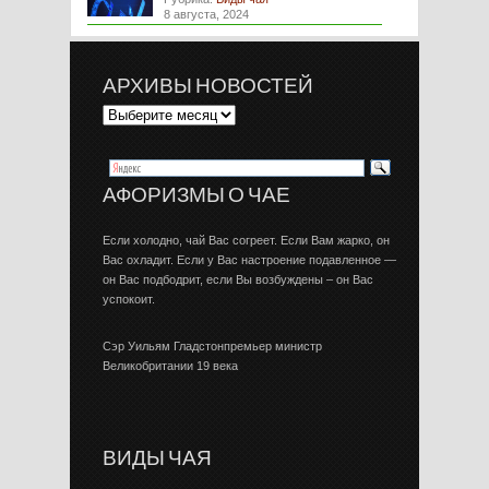
8 августа, 2024
АРХИВЫ НОВОСТЕЙ
АФОРИЗМЫ О ЧАЕ
Если холодно, чай Вас согреет. Если Вам жарко, он
Вас охладит. Если у Вас настроение подавленное —
он Вас подбодрит, если Вы возбуждены – он Вас
успокоит.
Сэр Уильям Гладстонпремьер министр
Великобритании 19 века
ВИДЫ ЧАЯ