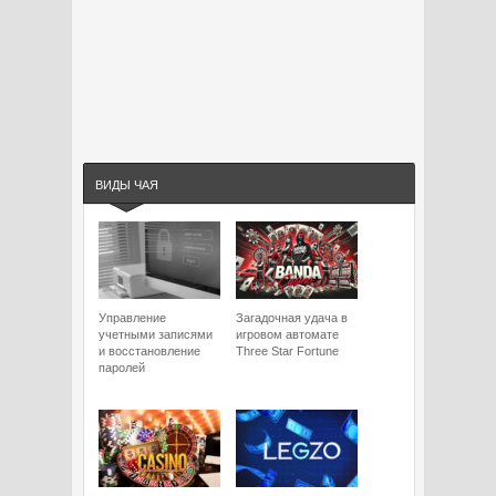
ВИДЫ ЧАЯ
Управление
Загадочная удача в
учетными записями
игровом автомате
и восстановление
Three Star Fortune
паролей