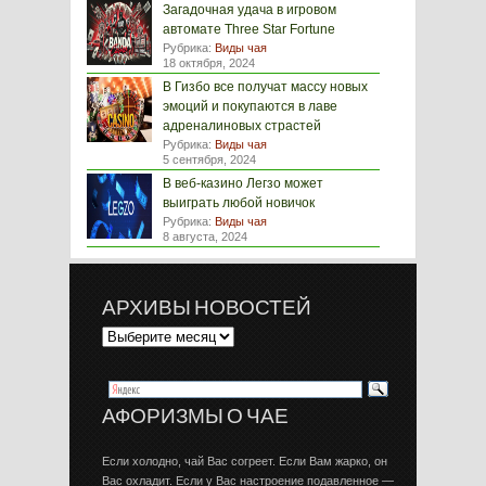
Загадочная удача в игровом
автомате Three Star Fortune
Рубрика:
Виды чая
18 октября, 2024
В Гизбо все получат массу новых
эмоций и покупаются в лаве
адреналиновых страстей
Рубрика:
Виды чая
5 сентября, 2024
В веб-казино Легзо может
выиграть любой новичок
Рубрика:
Виды чая
8 августа, 2024
АРХИВЫ НОВОСТЕЙ
АФОРИЗМЫ О ЧАЕ
Если холодно, чай Вас согреет. Если Вам жарко, он
Вас охладит. Если у Вас настроение подавленное —