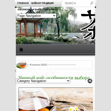
ГЛАВНАЯ
ЧАЙНАЯ ТРАДИЦИЯ
АФОРИЗМЫ И ВЫСКАЗЫВАНИЯ О
ЧАЕ
Виды чая
Посуда для чая
Чаепитие
Заметки о чае
8 июня, 2022
Рецепты с чаем
Полезные свойства чая
Черный чай: особенности выбора