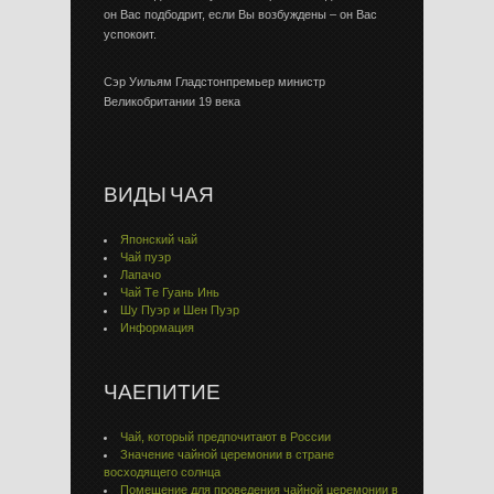
он Вас подбодрит, если Вы возбуждены – он Вас
успокоит.
Сэр Уильям Гладстонпремьер министр
Великобритании 19 века
ВИДЫ ЧАЯ
Японский чай
Чай пуэр
Лапачо
Чай Тe Гуaнь Инь
Шу Пуэр и Шен Пуэр
Информация
ЧАЕПИТИЕ
Чай, который предпочитают в России
Значение чайной церемонии в стране
восходящего солнца
Помещение для проведения чайной церемонии в