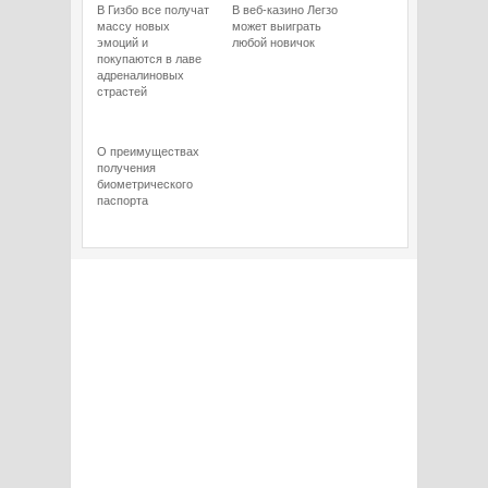
В Гизбо все получат
В веб-казино Легзо
массу новых
может выиграть
эмоций и
любой новичок
покупаются в лаве
адреналиновых
страстей
О преимуществах
получения
биометрического
паспорта