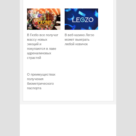
В Гизбо все получат
В веб-казино Легзо
массу новых
может выиграть
эмоций и
любой новичок
покупаются в лаве
адреналиновых
страстей
О преимуществах
получения
биометрического
паспорта