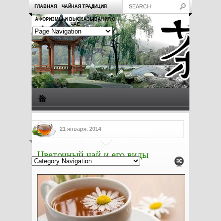
ГЛАВНАЯ
ЧАЙНАЯ ТРАДИЦИЯ
АФОРИЗМЫ И ВЫСКАЗЫВАНИЯ О
ЧАЕ
Виды чая
Посуда для чая
Чаепитие
Заметки о чае
21 января, 2014
Рецепты с чаем
Полезные свойства чая
Цветочный чай и его виды