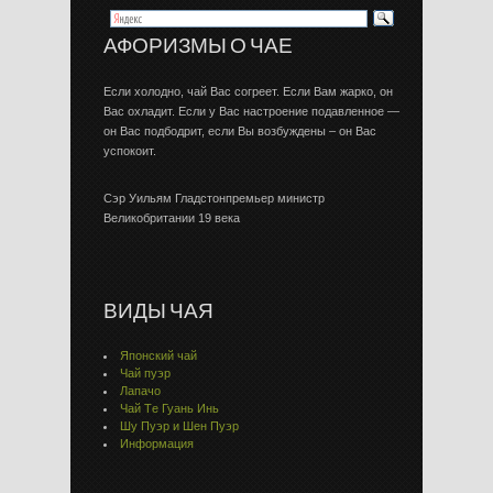
АФОРИЗМЫ О ЧАЕ
Если холодно, чай Вас согреет. Если Вам жарко, он
Вас охладит. Если у Вас настроение подавленное —
он Вас подбодрит, если Вы возбуждены – он Вас
успокоит.
Сэр Уильям Гладстонпремьер министр
Великобритании 19 века
ВИДЫ ЧАЯ
Японский чай
Чай пуэр
Лапачо
Чай Тe Гуaнь Инь
Шу Пуэр и Шен Пуэр
Информация