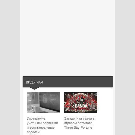
ВИДЫ ЧАЯ
Управление
Загадочная удача в
учетными записями
игровом автомате
и восстановление
Three Star Fortune
паролей