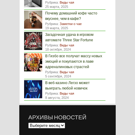
Рубрика:
Виды чая
25 марта, 2025
Почему домашний кофе часто
вкуснее, чем в кафе?
Рубрика:
Заметки о чае
19 марта, 2025
Загадочная удача в игровом
автомате Three Star Fortune
Рубрика:
Виды чая
18 октября, 2024
В Гизбо все получат массу новых
эмоций и покупаются в лаве
адреналиновых страстей
Рубрика:
Виды чая
5 сентября, 2024
В веб-казино Легзо может
выиграть любой новичок
Рубрика:
Виды чая
8 августа, 2024
АРХИВЫ НОВОСТЕЙ