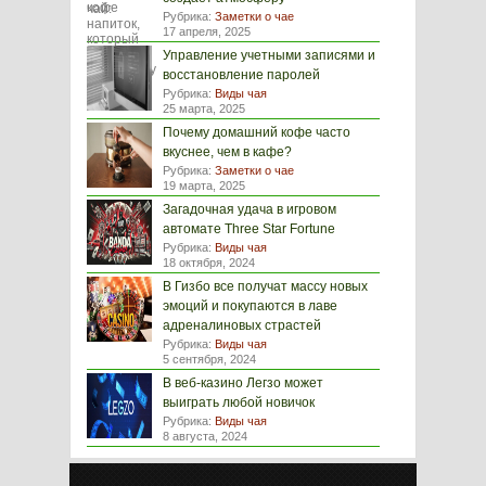
Рубрика:
Заметки о чае
17 апреля, 2025
Управление учетными записями и
восстановление паролей
Рубрика:
Виды чая
25 марта, 2025
Почему домашний кофе часто
вкуснее, чем в кафе?
Рубрика:
Заметки о чае
19 марта, 2025
Загадочная удача в игровом
автомате Three Star Fortune
Рубрика:
Виды чая
18 октября, 2024
В Гизбо все получат массу новых
эмоций и покупаются в лаве
адреналиновых страстей
Рубрика:
Виды чая
5 сентября, 2024
В веб-казино Легзо может
выиграть любой новичок
Рубрика:
Виды чая
8 августа, 2024