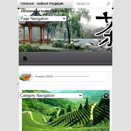
ГЛАВНАЯ
ЧАЙНАЯ ТРАДИЦИЯ
АФОРИЗМЫ И ВЫСКАЗЫВАНИЯ О
ЧАЕ
Виды чая
Посуда для чая
Чаепитие
Заметки о чае
4 мая, 2016
Рецепты с чаем
Полезные свойства чая