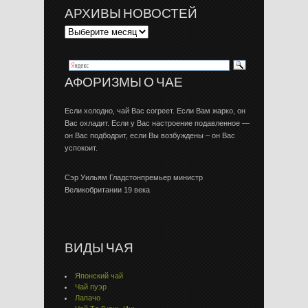
АРХИВЫ НОВОСТЕЙ
АФОРИЗМЫ О ЧАЕ
Если холодно, чай Вас согреет. Если Вам жарко, он
Вас охладит. Если у Вас настроение подавленное —
он Вас подбодрит, если Вы возбуждены – он Вас
успокоит.
Сэр Уильям Гладстонпремьер министр
Великобритании 19 века
ВИДЫ ЧАЯ
Японский чай
Чай пуэр
Лапачо