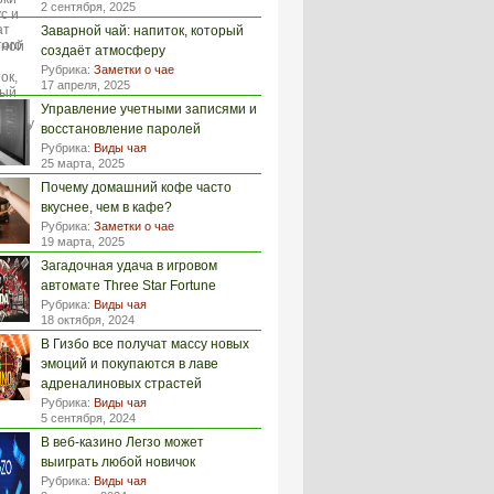
2 сентября, 2025
Заварной чай: напиток, который
создаёт атмосферу
Рубрика:
Заметки о чае
17 апреля, 2025
Управление учетными записями и
восстановление паролей
Рубрика:
Виды чая
25 марта, 2025
Почему домашний кофе часто
вкуснее, чем в кафе?
Рубрика:
Заметки о чае
19 марта, 2025
Загадочная удача в игровом
автомате Three Star Fortune
Рубрика:
Виды чая
18 октября, 2024
В Гизбо все получат массу новых
эмоций и покупаются в лаве
адреналиновых страстей
Рубрика:
Виды чая
5 сентября, 2024
В веб-казино Легзо может
выиграть любой новичок
Рубрика:
Виды чая