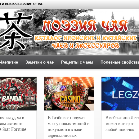
 И ВЫСКАЗЫВАНИЯ О ЧАЕ
Чаепитие
Заметки о чае
Рецепты с чаем
Полезные свойств
очная удача в
В Гизбо все получат
В веб-казино Лег
вом автомате
массу новых эмоций и
может выиграть
e Star Fortune
покупаются в лаве
любой новичок
адреналиновых