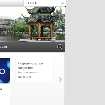
а чая
О преимуществах
4 сорта чая для
получения
настоящих гурманов
биометрического
паспорта
зо