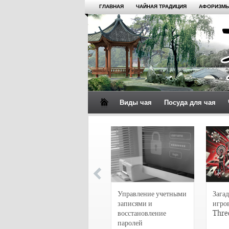
ГЛАВНАЯ
ЧАЙНАЯ ТРАДИЦИЯ
АФОРИЗМЫ
Виды чая
Посуда для чая
4 сорта чая для
настоящих гурманов
Управление учетными
Загад
записями и
игро
восстановление
Thre
паролей