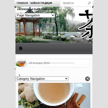
ГЛАВНАЯ
ЧАЙНАЯ ТРАДИЦИЯ
АФОРИЗМЫ И ВЫСКАЗЫВАНИЯ О
ЧАЕ
Виды чая
Посуда для чая
Чаепитие
Заметки о чае
24 января, 2014
Рецепты с чаем
Полезные свойства чая
1