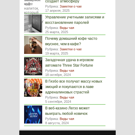
создаёт атмосферу
Рубрика:
Заметки о чае
17 апреля, 2025
Управление учетными записями и
восстановление паролей
Рубрика:
Виды чая
25 марта, 2025
Почему домашний кофе часто
вкуснее, чем в кафе?
Рубрика:
Заметки о чае
19 марта, 2025
Загадочная удача в игровом
автомате Three Star Fortune
Рубрика:
Виды чая
18 октября, 2024
В Гизбо все получат массу новых
эмоций и покупаются в лаве
адреналиновых страстей
Рубрика:
Виды чая
5 сентября, 2024
В веб-казино Легзо может
выиграть любой новичок
Рубрика:
Виды чая
8 августа, 2024