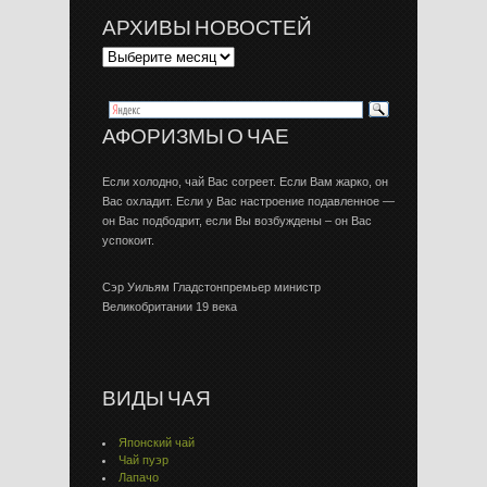
АРХИВЫ НОВОСТЕЙ
АФОРИЗМЫ О ЧАЕ
Если холодно, чай Вас согреет. Если Вам жарко, он
Вас охладит. Если у Вас настроение подавленное —
он Вас подбодрит, если Вы возбуждены – он Вас
успокоит.
Сэр Уильям Гладстонпремьер министр
Великобритании 19 века
ВИДЫ ЧАЯ
Японский чай
Чай пуэр
Лапачо