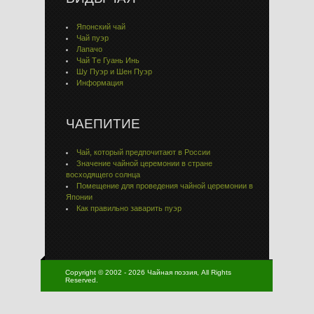
Японский чай
Чай пуэр
Лапачо
Чай Тe Гуaнь Инь
Шу Пуэр и Шен Пуэр
Информация
ЧАЕПИТИЕ
Чай, который предпочитают в России
Значение чайной церемонии в стране
восходящего солнца
Помещение для проведения чайной церемонии в
Японии
Как правильно заварить пуэр
Copyright © 2002 - 2026 Чайная поэзия, All Rights
Reserved.