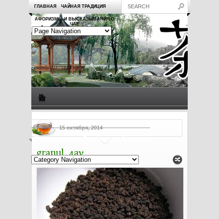
ГЛАВНАЯ
ЧАЙНАЯ ТРАДИЦИЯ
АФОРИЗМЫ И ВЫСКАЗЫВАНИЯ О
ЧАЕ
Виды чая
Посуда для чая
Чаепитие
Заметки о чае
15 октября, 2014
Рецепты с чаем
Полезные свойства чая
granul_4ay