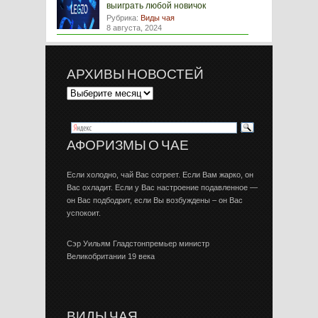
выиграть любой новичок
Рубрика:
Виды чая
8 августа, 2024
АРХИВЫ НОВОСТЕЙ
АФОРИЗМЫ О ЧАЕ
Если холодно, чай Вас согреет. Если Вам жарко, он
Вас охладит. Если у Вас настроение подавленное —
он Вас подбодрит, если Вы возбуждены – он Вас
успокоит.
Сэр Уильям Гладстонпремьер министр
Великобритании 19 века
ВИДЫ ЧАЯ