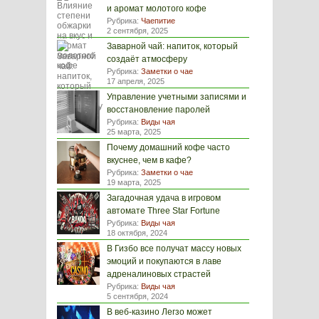
и аромат молотого кофе
Рубрика:
Чаепитие
2 сентября, 2025
Заварной чай: напиток, который
создаёт атмосферу
Рубрика:
Заметки о чае
17 апреля, 2025
Управление учетными записями и
восстановление паролей
Рубрика:
Виды чая
25 марта, 2025
Почему домашний кофе часто
вкуснее, чем в кафе?
Рубрика:
Заметки о чае
19 марта, 2025
Загадочная удача в игровом
автомате Three Star Fortune
Рубрика:
Виды чая
18 октября, 2024
В Гизбо все получат массу новых
эмоций и покупаются в лаве
адреналиновых страстей
Рубрика:
Виды чая
5 сентября, 2024
В веб-казино Легзо может