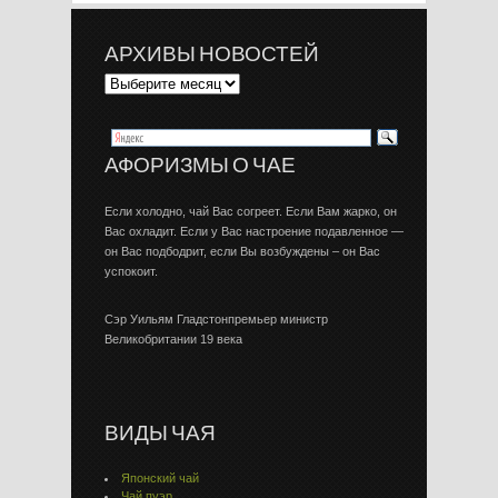
АРХИВЫ НОВОСТЕЙ
АФОРИЗМЫ О ЧАЕ
Если холодно, чай Вас согреет. Если Вам жарко, он
Вас охладит. Если у Вас настроение подавленное —
он Вас подбодрит, если Вы возбуждены – он Вас
успокоит.
Сэр Уильям Гладстонпремьер министр
Великобритании 19 века
ВИДЫ ЧАЯ
Японский чай
Чай пуэр