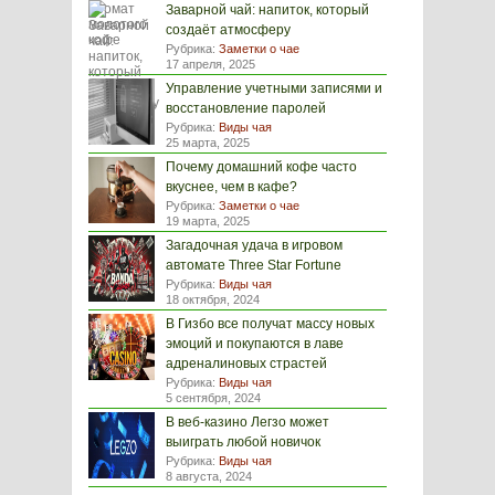
Заварной чай: напиток, который
создаёт атмосферу
Рубрика:
Заметки о чае
17 апреля, 2025
Управление учетными записями и
восстановление паролей
Рубрика:
Виды чая
25 марта, 2025
Почему домашний кофе часто
вкуснее, чем в кафе?
Рубрика:
Заметки о чае
19 марта, 2025
Загадочная удача в игровом
автомате Three Star Fortune
Рубрика:
Виды чая
18 октября, 2024
В Гизбо все получат массу новых
эмоций и покупаются в лаве
адреналиновых страстей
Рубрика:
Виды чая
5 сентября, 2024
В веб-казино Легзо может
выиграть любой новичок
Рубрика:
Виды чая
8 августа, 2024