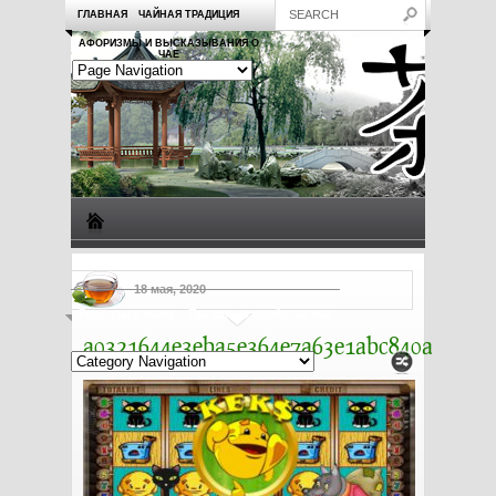
ГЛАВНАЯ
ЧАЙНАЯ ТРАДИЦИЯ
АФОРИЗМЫ И ВЫСКАЗЫВАНИЯ О
ЧАЕ
Виды чая
Посуда для чая
Чаепитие
Заметки о чае
18 мая, 2020
Рецепты с чаем
Полезные свойства чая
a0321644e3eba5e364e7a63e1abc840a