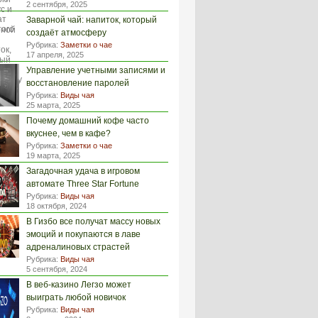
2 сентября, 2025
Заварной чай: напиток, который
создаёт атмосферу
Рубрика:
Заметки о чае
17 апреля, 2025
Управление учетными записями и
восстановление паролей
Рубрика:
Виды чая
25 марта, 2025
Почему домашний кофе часто
вкуснее, чем в кафе?
Рубрика:
Заметки о чае
19 марта, 2025
Загадочная удача в игровом
автомате Three Star Fortune
Рубрика:
Виды чая
18 октября, 2024
В Гизбо все получат массу новых
эмоций и покупаются в лаве
адреналиновых страстей
Рубрика:
Виды чая
5 сентября, 2024
В веб-казино Легзо может
выиграть любой новичок
Рубрика:
Виды чая