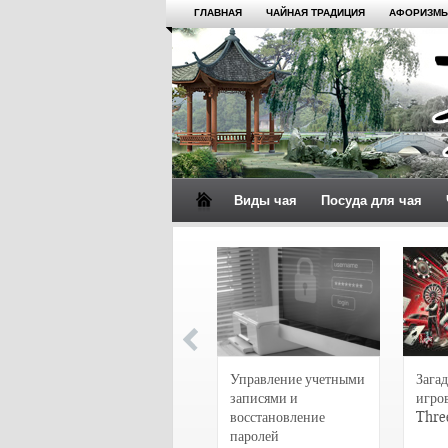
ГЛАВНАЯ
ЧАЙНАЯ ТРАДИЦИЯ
АФОРИЗМЫ
Виды чая
Посуда для чая
4 сорта чая для
настоящих гурманов
Управление учетными
Загад
записями и
игро
восстановление
Thre
паролей