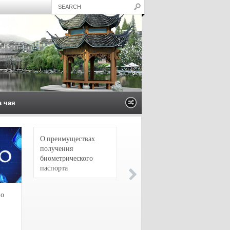
а чая
О преимуществах
4 сорта чая для
получения
настоящих гурманов
биометрического
паспорта
зо