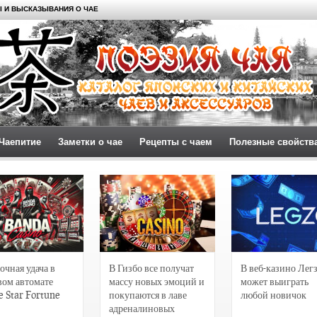
 И ВЫСКАЗЫВАНИЯ О ЧАЕ
Чаепитие
Заметки о чае
Рецепты с чаем
Полезные свойств
очная удача в
В Гизбо все получат
В веб-казино Лег
вом автомате
массу новых эмоций и
может выиграть
e Star Fortune
покупаются в лаве
любой новичок
адреналиновых