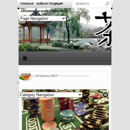
ГЛАВНАЯ
ЧАЙНАЯ ТРАДИЦИЯ
АФОРИЗМЫ И ВЫСКАЗЫВАНИЯ О
ЧАЕ
Виды чая
Посуда для чая
Чаепитие
Заметки о чае
14 марта, 2017
Рецепты с чаем
Полезные свойства чая