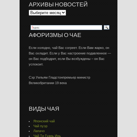
АРХИВЫ НОВОСТЕЙ
АФОРИЗМЫ О ЧАЕ
Если холодно, чай Вас согреет. Если Вам жарко, он
Вас охладит. Если у Вас настроение подавленное —
он Вас подбодрит, если Вы возбуждены – он Вас
успокоит.
Сэр Уильям Гладстонпремьер министр
Великобритании 19 века
ВИДЫ ЧАЯ
Японский чай
Чай пуэр
Лапачо
Чай Тe Гуaнь Инь