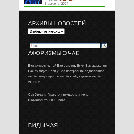
8 августа, 2024
АРХИВЫ НОВОСТЕЙ
АФОРИЗМЫ О ЧАЕ
Если холодно, чай Вас согреет. Если Вам жарко, он
Вас охладит. Если у Вас настроение подавленное —
он Вас подбодрит, если Вы возбуждены – он Вас
успокоит.
Сэр Уильям Гладстонпремьер министр
Великобритании 19 века
ВИДЫ ЧАЯ