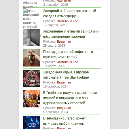
Рубрика:
Чаепитие
2 сентября, 2025
Заварной чай: напиток, который
создаёт атмосферу
Рубрика:
Заметки о чае
17 апреля, 2025
Управление учетными записями и
восстановление паролей
Рубрика:
Виды чая
25 марта, 2025
Почему домашний кофе часто
вкуснее, чем в кафе?
Рубрика:
Заметки о чае
19 марта, 2025
Загадочная удача в игровом
автомате Three Star Fortune
Рубрика:
Виды чая
18 октября, 2024
В Гизбо все получат массу новых
эмоций и покупаются в лаве
адреналиновых страстей
Рубрика:
Виды чая
5 сентября, 2024
В веб-казино Легзо может
выиграть любой новичок
Рубрика:
Виды чая