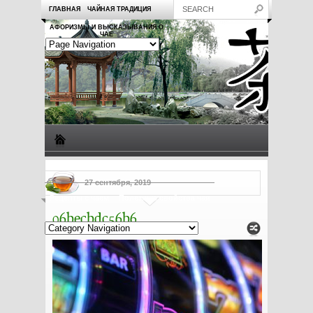
ГЛАВНАЯ
ЧАЙНАЯ ТРАДИЦИЯ
АФОРИЗМЫ И ВЫСКАЗЫВАНИЯ О
ЧАЕ
Виды чая
Посуда для чая
Чаепитие
Заметки о чае
27 сентября, 2019
Рецепты с чаем
Полезные свойства чая
06becbdc56b6