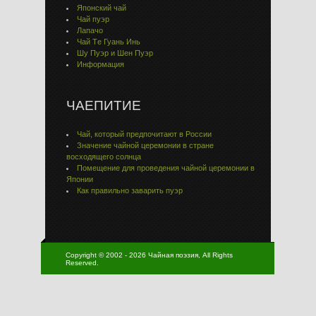
Японский чай
Чай пуэр
Лапачо
Чай Тe Гуaнь Инь
Шу Пуэр и Шен Пуэр
Информация
ЧАЕПИТИЕ
Чай, который предпочитают в России
Значение чайной церемонии в стране
восходящего солнца
Помещение для проведения чайной церемонии в
Японии
Как правильно заварить пуэр
Copyright © 2002 - 2026 Чайная поэзия, All Rights
Reserved.