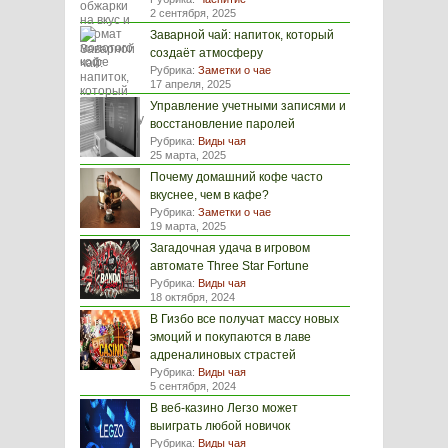
2 сентября, 2025
Заварной чай: напиток, который
создаёт атмосферу
Рубрика:
Заметки о чае
17 апреля, 2025
Управление учетными записями и
восстановление паролей
Рубрика:
Виды чая
25 марта, 2025
Почему домашний кофе часто
вкуснее, чем в кафе?
Рубрика:
Заметки о чае
19 марта, 2025
Загадочная удача в игровом
автомате Three Star Fortune
Рубрика:
Виды чая
18 октября, 2024
В Гизбо все получат массу новых
эмоций и покупаются в лаве
адреналиновых страстей
Рубрика:
Виды чая
5 сентября, 2024
В веб-казино Легзо может
выиграть любой новичок
Рубрика:
Виды чая