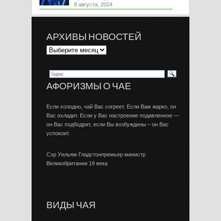
8 августа, 2024
АРХИВЫ НОВОСТЕЙ
АФОРИЗМЫ О ЧАЕ
Если холодно, чай Вас согреет. Если Вам жарко, он
Вас охладит. Если у Вас настроение подавленное —
он Вас подбодрит, если Вы возбуждены – он Вас
успокоит.
Сэр Уильям Гладстонпремьер министр
Великобритании 19 века
ВИДЫ ЧАЯ