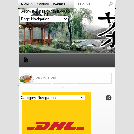
ГЛАВНАЯ
ЧАЙНАЯ ТРАДИЦИЯ
АФОРИЗМЫ И ВЫСКАЗЫВАНИЯ О
ЧАЕ
Виды чая
Посуда для чая
Чаепитие
Заметки о чае
28 июня, 2019
Рецепты с чаем
Полезные свойства чая