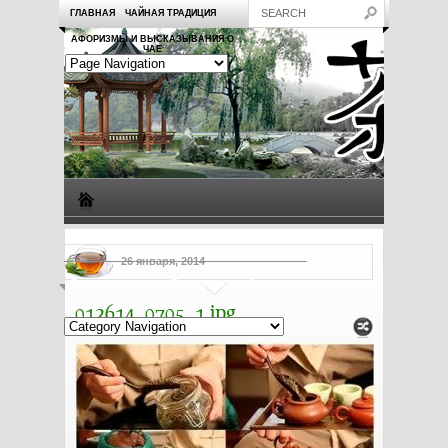
ГЛАВНАЯ
ЧАЙНАЯ ТРАДИЦИЯ
АФОРИЗМЫ И ВЫСКАЗЫВАНИЯ О
ЧАЕ
Виды чая
Посуда для чая
Чаепитие
Заметки о чае
26 января, 2014
Рецепты с чаем
Полезные свойства чая
012614_0705_1.jpg