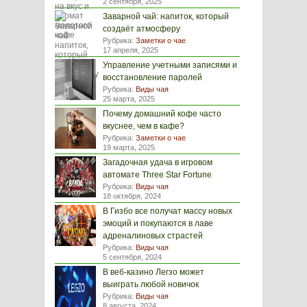
2 сентября, 2025
Заварной чай: напиток, который
создаёт атмосферу
Рубрика:
Заметки о чае
17 апреля, 2025
Управление учетными записями и
восстановление паролей
Рубрика:
Виды чая
25 марта, 2025
Почему домашний кофе часто
вкуснее, чем в кафе?
Рубрика:
Заметки о чае
19 марта, 2025
Загадочная удача в игровом
автомате Three Star Fortune
Рубрика:
Виды чая
18 октября, 2024
В Гизбо все получат массу новых
эмоций и покупаются в лаве
адреналиновых страстей
Рубрика:
Виды чая
5 сентября, 2024
В веб-казино Легзо может
выиграть любой новичок
Рубрика:
Виды чая
8 августа, 2024