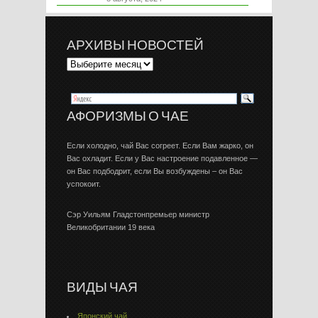
АРХИВЫ НОВОСТЕЙ
АФОРИЗМЫ О ЧАЕ
Если холодно, чай Вас согреет. Если Вам жарко, он
Вас охладит. Если у Вас настроение подавленное —
он Вас подбодрит, если Вы возбуждены – он Вас
успокоит.
Сэр Уильям Гладстонпремьер министр
Великобритании 19 века
ВИДЫ ЧАЯ
Японский чай