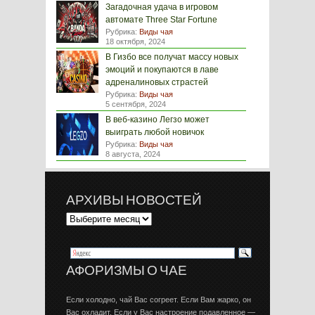
Загадочная удача в игровом
автомате Three Star Fortune
Рубрика:
Виды чая
18 октября, 2024
В Гизбо все получат массу новых
эмоций и покупаются в лаве
адреналиновых страстей
Рубрика:
Виды чая
5 сентября, 2024
В веб-казино Легзо может
выиграть любой новичок
Рубрика:
Виды чая
8 августа, 2024
АРХИВЫ НОВОСТЕЙ
АФОРИЗМЫ О ЧАЕ
Если холодно, чай Вас согреет. Если Вам жарко, он
Вас охладит. Если у Вас настроение подавленное —