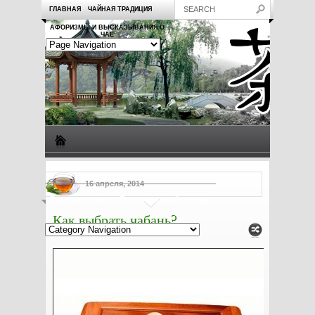
ГЛАВНАЯ
ЧАЙНАЯ ТРАДИЦИЯ
АФОРИЗМЫ И ВЫСКАЗЫВАНИЯ О
ЧАЕ
Виды чая
Посуда для чая
Чаепитие
Заметки о чае
16 апреля, 2014
Рецепты с чаем
Полезные свойства чая
Как выбрать чабань?