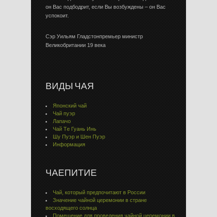
он Вас подбодрит, если Вы возбуждены – он Вас
успокоит.
Сэр Уильям Гладстонпремьер министр
Великобритании 19 века
ВИДЫ ЧАЯ
Японский чай
Чай пуэр
Лапачо
Чай Тe Гуaнь Инь
Шу Пуэр и Шен Пуэр
Информация
ЧАЕПИТИЕ
Чай, который предпочитают в России
Значение чайной церемонии в стране
восходящего солнца
Помещение для проведения чайной церемонии в