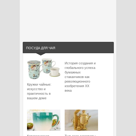
ПОСУДА ДЛЯ ЧАЯ
История создания и
глобального успеха
бумажных
стаканчиков как
революционного
Кружки чайные:
изобретения XX
искусство и
века
практичность в
вашем доме