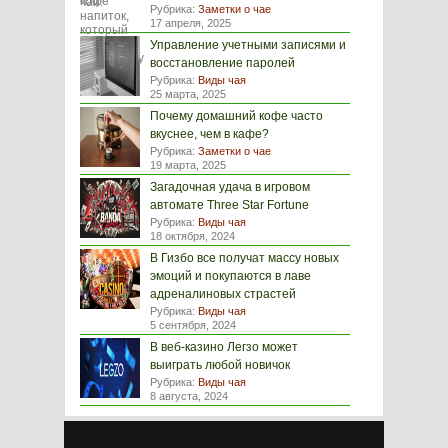
Рубрика:
Заметки о чае
17 апреля, 2025
Управление учетными записями и
восстановление паролей
Рубрика:
Виды чая
25 марта, 2025
Почему домашний кофе часто
вкуснее, чем в кафе?
Рубрика:
Заметки о чае
19 марта, 2025
Загадочная удача в игровом
автомате Three Star Fortune
Рубрика:
Виды чая
18 октября, 2024
В Гизбо все получат массу новых
эмоций и покупаются в лаве
адреналиновых страстей
Рубрика:
Виды чая
5 сентября, 2024
В веб-казино Легзо может
выиграть любой новичок
Рубрика:
Виды чая
8 августа, 2024