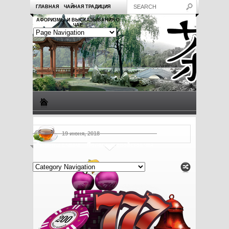
ГЛАВНАЯ
ЧАЙНАЯ ТРАДИЦИЯ
АФОРИЗМЫ И ВЫСКАЗЫВАНИЯ О
ЧАЕ
Виды чая
Посуда для чая
Чаепитие
Заметки о чае
19 июня, 2018
Рецепты с чаем
Полезные свойства чая