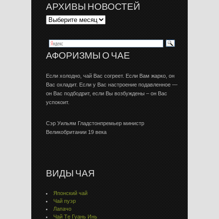
АРХИВЫ НОВОСТЕЙ
АФОРИЗМЫ О ЧАЕ
Если холодно, чай Вас согреет. Если Вам жарко, он
Вас охладит. Если у Вас настроение подавленное —
он Вас подбодрит, если Вы возбуждены – он Вас
успокоит.
Сэр Уильям Гладстонпремьер министр
Великобритании 19 века
ВИДЫ ЧАЯ
Японский чай
Чай пуэр
Лапачо
Чай Тe Гуaнь Инь