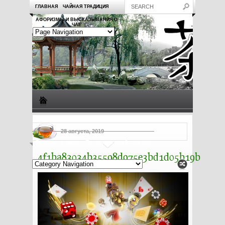
ГЛАВНАЯ
ЧАЙНАЯ ТРАДИЦИЯ
АФОРИЗМЫ И ВЫСКАЗЫВАНИЯ О
ЧАЕ
Виды чая
Посуда для чая
Чаепитие
Заметки о чае
28 августа, 2019
Рецепты с чаем
Полезные свойства чая
4f1ba83034b35598d975e3bd1d05b19b