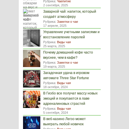
Рубрика:
Чаепитие
2 сентября, 2025
Заварной чай: напиток, который
создаёт атмосферу
Рубрика:
Заметки о чае
17 апреля, 2025
Управление учетными записями и
восстановление паролей
Рубрика:
Виды чая
25 марта, 2025
Почему домашний кофе часто
вкуснее, чем в кафе?
Рубрика:
Заметки о чае
19 марта, 2025
Загадочная удача в игровом
автомате Three Star Fortune
Рубрика:
Виды чая
18 октября, 2024
В Гизбо все получат массу новых
эмоций и покупаются в лаве
адреналиновых страстей
Рубрика:
Виды чая
5 сентября, 2024
В веб-казино Легзо может
выиграть любой новичок