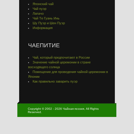
Японский чай
Чай пуэр
Лапачо
Чай Тe Гуaнь Инь
Шу Пуэр и Шен Пуэр
Информация
ЧАЕПИТИЕ
Чай, который предпочитают в России
Значение чайной церемонии в стране
восходящего солнца
Помещение для проведения чайной церемонии в
Японии
Как правильно заварить пуэр
Copyright © 2002 - 2026 Чайная поэзия, All Rights
Reserved.