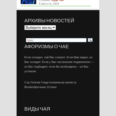
Рубрика:
Виды чая
8 августа, 2024
АРХИВЫ НОВОСТЕЙ
АФОРИЗМЫ О ЧАЕ
Если холодно, чай Вас согреет. Если Вам жарко, он
Вас охладит. Если у Вас настроение подавленное —
он Вас подбодрит, если Вы возбуждены – он Вас
успокоит.
Сэр Уильям Гладстонпремьер министр
Великобритании 19 века
ВИДЫ ЧАЯ