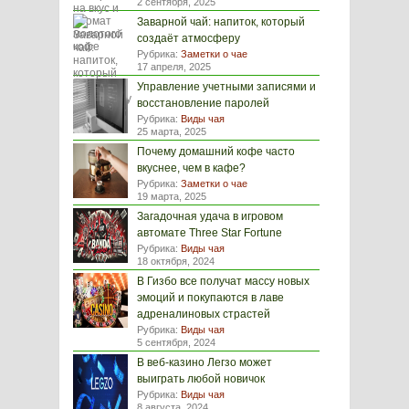
2 сентября, 2025
Заварной чай: напиток, который
создаёт атмосферу
Рубрика:
Заметки о чае
17 апреля, 2025
Управление учетными записями и
восстановление паролей
Рубрика:
Виды чая
25 марта, 2025
Почему домашний кофе часто
вкуснее, чем в кафе?
Рубрика:
Заметки о чае
19 марта, 2025
Загадочная удача в игровом
автомате Three Star Fortune
Рубрика:
Виды чая
18 октября, 2024
В Гизбо все получат массу новых
эмоций и покупаются в лаве
адреналиновых страстей
Рубрика:
Виды чая
5 сентября, 2024
В веб-казино Легзо может
выиграть любой новичок
Рубрика:
Виды чая
8 августа, 2024