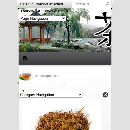
ГЛАВНАЯ
ЧАЙНАЯ ТРАДИЦИЯ
АФОРИЗМЫ И ВЫСКАЗЫВАНИЯ О
ЧАЕ
Виды чая
Посуда для чая
Чаепитие
Заметки о чае
24 января, 2014
Рецепты с чаем
Полезные свойства чая
1