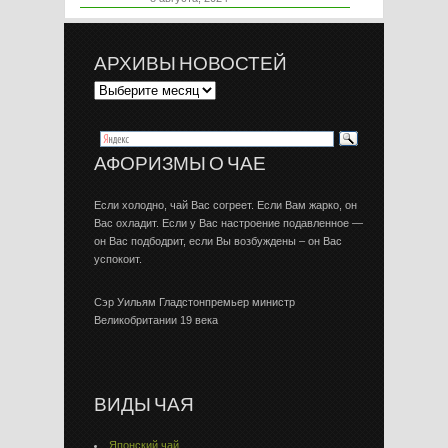
АРХИВЫ НОВОСТЕЙ
АФОРИЗМЫ О ЧАЕ
Если холодно, чай Вас согреет. Если Вам жарко, он
Вас охладит. Если у Вас настроение подавленное —
он Вас подбодрит, если Вы возбуждены – он Вас
успокоит.
Сэр Уильям Гладстонпремьер министр
Великобритании 19 века
ВИДЫ ЧАЯ
Японский чай