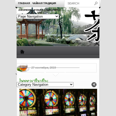
ГЛАВНАЯ
ЧАЙНАЯ ТРАДИЦИЯ
АФОРИЗМЫ И ВЫСКАЗЫВАНИЯ О
ЧАЕ
Виды чая
Посуда для чая
Чаепитие
Заметки о чае
27 сентября, 2019
Рецепты с чаем
Полезные свойства чая
beee2cfb0fb5