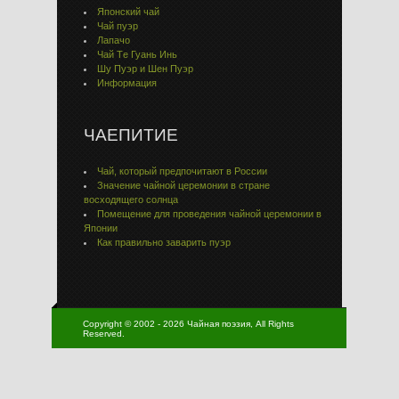
Японский чай
Чай пуэр
Лапачо
Чай Тe Гуaнь Инь
Шу Пуэр и Шен Пуэр
Информация
ЧАЕПИТИЕ
Чай, который предпочитают в России
Значение чайной церемонии в стране
восходящего солнца
Помещение для проведения чайной церемонии в
Японии
Как правильно заварить пуэр
Copyright © 2002 - 2026 Чайная поэзия, All Rights
Reserved.