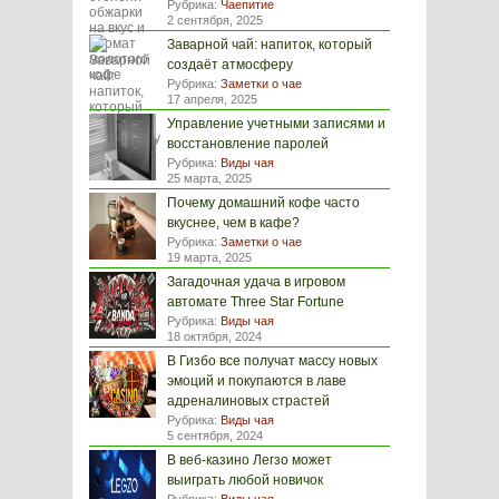
Рубрика:
Чаепитие
2 сентября, 2025
Заварной чай: напиток, который
создаёт атмосферу
Рубрика:
Заметки о чае
17 апреля, 2025
Управление учетными записями и
восстановление паролей
Рубрика:
Виды чая
25 марта, 2025
Почему домашний кофе часто
вкуснее, чем в кафе?
Рубрика:
Заметки о чае
19 марта, 2025
Загадочная удача в игровом
автомате Three Star Fortune
Рубрика:
Виды чая
18 октября, 2024
В Гизбо все получат массу новых
эмоций и покупаются в лаве
адреналиновых страстей
Рубрика:
Виды чая
5 сентября, 2024
В веб-казино Легзо может
выиграть любой новичок