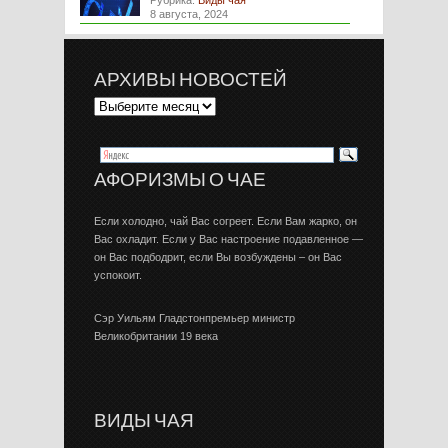
Рубрика:
Виды чая
8 августа, 2024
АРХИВЫ НОВОСТЕЙ
АФОРИЗМЫ О ЧАЕ
Если холодно, чай Вас согреет. Если Вам жарко, он
Вас охладит. Если у Вас настроение подавленное —
он Вас подбодрит, если Вы возбуждены – он Вас
успокоит.
Сэр Уильям Гладстонпремьер министр
Великобритании 19 века
ВИДЫ ЧАЯ