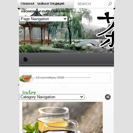
ГЛАВНАЯ
ЧАЙНАЯ ТРАДИЦИЯ
АФОРИЗМЫ И ВЫСКАЗЫВАНИЯ О
ЧАЕ
Виды чая
Посуда для чая
Чаепитие
Заметки о чае
12 сентября, 2020
Рецепты с чаем
Полезные свойства чая
index