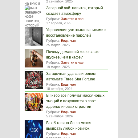
2 сентября, 2025
Заварной чай: напиток, который
создаёт атмосферу
Рубрика:
Заметки о чае
17 апреля, 2025
Управление учетными записями и
восстановление паролей
Рубрика:
Виды чая
25 марта, 2025
Почему домашний кофе часто
вкуснее, чем в кафе?
Рубрика:
Заметки о чае
19 марта, 2025
Загадочная удача в игровом
автомате Three Star Fortune
Рубрика:
Виды чая
18 октября, 2024
В Гизбо все получат массу новых
эмоций и покупаются в лаве
адреналиновых страстей
Рубрика:
Виды чая
5 сентября, 2024
В веб-казино Легзо может
выиграть любой новичок
Рубрика:
Виды чая