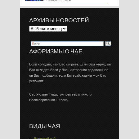
8 августа, 2024
АРХИВЫ НОВОСТЕЙ
АФОРИЗМЫ О ЧАЕ
Если холодно, чай Вас согреет. Если Вам жарко, он
Вас охладит. Если у Вас настроение подавленное —
он Вас подбодрит, если Вы возбуждены – он Вас
успокоит.
Сэр Уильям Гладстонпремьер министр
Великобритании 19 века
ВИДЫ ЧАЯ
Японский чай