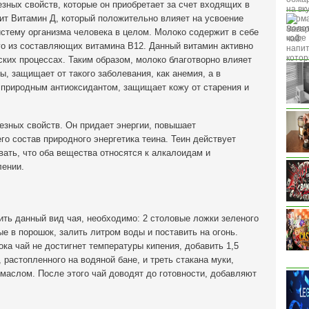
зных свойств, которые он приобретает за счет входящих в
ит Витамин Д, который положительно влияет на усвоение
истему организма человека в целом. Молоко содержит в себе
го из составляющих витамина B12. Данный витамин активно
ских процессах. Таким образом, молоко благотворно влияет
 защищает от такого заболевания, как анемия, а в
природным антиоксидантом, защищает кожу от старения и
езных свойств. Он придает энергии, повышает
го состав природного энергетика теина. Теин действует
вать, что оба вещества относятся к алкалоидам и
лении.
ить данный вид чая, необходимо: 2 столовые ложки зеленого
е в порошок, залить литром воды и поставить на огонь.
ка чай не достигнет температуры кипения, добавить 1,5
 растопленного на водяной бане, и треть стакана муки,
 маслом. После этого чай доводят до готовности, добавляют