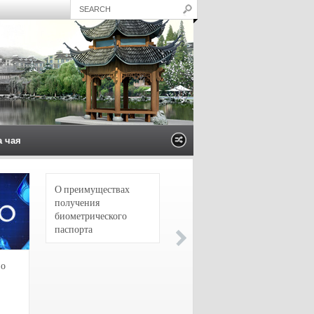
а чая
О преимуществах
4 сорта чая для
получения
настоящих гурманов
биометрического
паспорта
зо