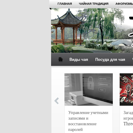
ГЛАВНАЯ
ЧАЙНАЯ ТРАДИЦИЯ
АФОРИЗМЫ
Виды чая
Посуда для чая
4 сорта чая для
настоящих гурманов
Управление учетными
Загад
записями и
игро
восстановление
Thre
паролей