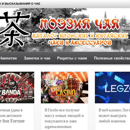
 И ВЫСКАЗЫВАНИЯ О ЧАЕ
Чаепитие
Заметки о чае
Рецепты с чаем
Полезные свойств
очная удача в
В Гизбо все получат
В веб-казино Лег
вом автомате
массу новых эмоций и
может выиграть
e Star Fortune
покупаются в лаве
любой новичок
адреналиновых