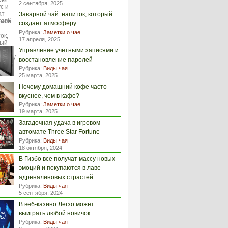
2 сентября, 2025
Заварной чай: напиток, который
создаёт атмосферу
Рубрика:
Заметки о чае
17 апреля, 2025
Управление учетными записями и
восстановление паролей
Рубрика:
Виды чая
25 марта, 2025
Почему домашний кофе часто
вкуснее, чем в кафе?
Рубрика:
Заметки о чае
19 марта, 2025
Загадочная удача в игровом
автомате Three Star Fortune
Рубрика:
Виды чая
18 октября, 2024
В Гизбо все получат массу новых
эмоций и покупаются в лаве
адреналиновых страстей
Рубрика:
Виды чая
5 сентября, 2024
В веб-казино Легзо может
выиграть любой новичок
Рубрика:
Виды чая