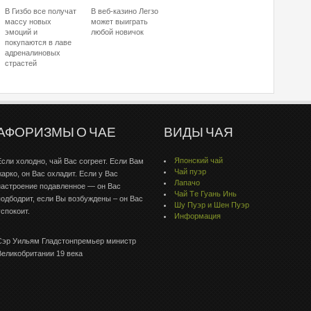
В Гизбо все получат
В веб-казино Легзо
массу новых
может выиграть
эмоций и
любой новичок
покупаются в лаве
адреналиновых
страстей
АФОРИЗМЫ О ЧАЕ
ВИДЫ ЧАЯ
Японский чай
Если холодно, чай Вас согреет. Если Вам
Чай пуэр
жарко, он Вас охладит. Если у Вас
Лапачо
настроение подавленное — он Вас
Чай Тe Гуaнь Инь
подбодрит, если Вы возбуждены – он Вас
Шу Пуэр и Шен Пуэр
успокоит.
Информация
Сэр Уильям Гладстонпремьер министр
Великобритании 19 века