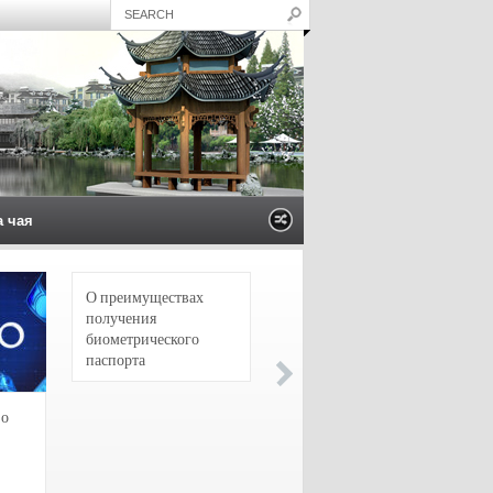
а чая
О преимуществах
4 сорта чая для
получения
настоящих гурманов
биометрического
паспорта
зо