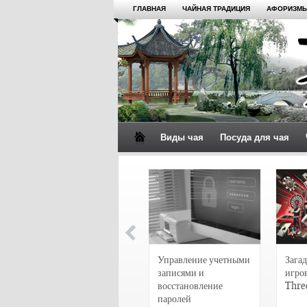
ГЛАВНАЯ
ЧАЙНАЯ ТРАДИЦИЯ
АФОРИЗМЫ
Виды чая
Посуда для чая
4 сорта чая для
настоящих гурманов
Управление учетными
Загад
записями и
игро
восстановление
Thre
паролей