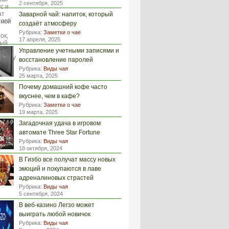
2 сентября, 2025
Заварной чай: напиток, который
создаёт атмосферу
Рубрика:
Заметки о чае
17 апреля, 2025
Управление учетными записями и
восстановление паролей
Рубрика:
Виды чая
25 марта, 2025
Почему домашний кофе часто
вкуснее, чем в кафе?
Рубрика:
Заметки о чае
19 марта, 2025
Загадочная удача в игровом
автомате Three Star Fortune
Рубрика:
Виды чая
18 октября, 2024
В Гизбо все получат массу новых
эмоций и покупаются в лаве
адреналиновых страстей
Рубрика:
Виды чая
5 сентября, 2024
В веб-казино Легзо может
выиграть любой новичок
Рубрика:
Виды чая