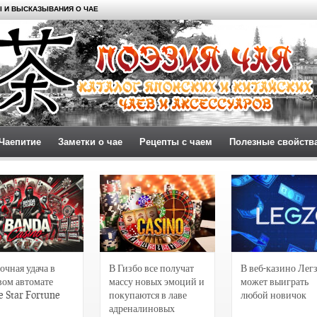
 И ВЫСКАЗЫВАНИЯ О ЧАЕ
Чаепитие
Заметки о чае
Рецепты с чаем
Полезные свойств
очная удача в
В Гизбо все получат
В веб-казино Лег
вом автомате
массу новых эмоций и
может выиграть
e Star Fortune
покупаются в лаве
любой новичок
адреналиновых