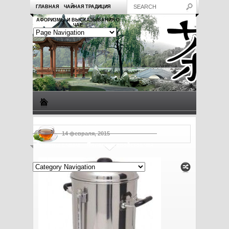
ГЛАВНАЯ
ЧАЙНАЯ ТРАДИЦИЯ
АФОРИЗМЫ И ВЫСКАЗЫВАНИЯ О
ЧАЕ
Виды чая
Посуда для чая
Чаепитие
Заметки о чае
14 февраля, 2015
Рецепты с чаем
Полезные свойства чая