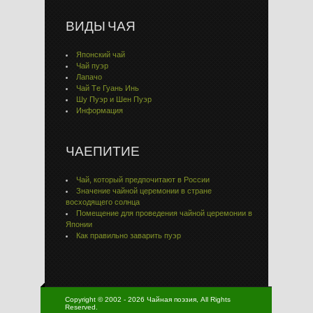
ВИДЫ ЧАЯ
Японский чай
Чай пуэр
Лапачо
Чай Тe Гуaнь Инь
Шу Пуэр и Шен Пуэр
Информация
ЧАЕПИТИЕ
Чай, который предпочитают в России
Значение чайной церемонии в стране
восходящего солнца
Помещение для проведения чайной церемонии в
Японии
Как правильно заварить пуэр
Copyright © 2002 - 2026 Чайная поэзия, All Rights
Reserved.