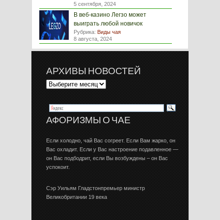
5 сентября, 2024
В веб-казино Легзо может
выиграть любой новичок
Рубрика:
Виды чая
8 августа, 2024
АРХИВЫ НОВОСТЕЙ
АФОРИЗМЫ О ЧАЕ
Если холодно, чай Вас согреет. Если Вам жарко, он
Вас охладит. Если у Вас настроение подавленное —
он Вас подбодрит, если Вы возбуждены – он Вас
успокоит.
Сэр Уильям Гладстонпремьер министр
Великобритании 19 века