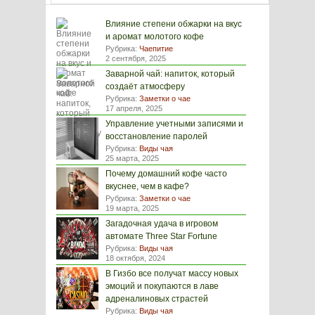
Влияние степени обжарки на вкус
и аромат молотого кофе
Рубрика:
Чаепитие
2 сентября, 2025
Заварной чай: напиток, который
создаёт атмосферу
Рубрика:
Заметки о чае
17 апреля, 2025
Управление учетными записями и
восстановление паролей
Рубрика:
Виды чая
25 марта, 2025
Почему домашний кофе часто
вкуснее, чем в кафе?
Рубрика:
Заметки о чае
19 марта, 2025
Загадочная удача в игровом
автомате Three Star Fortune
Рубрика:
Виды чая
18 октября, 2024
В Гизбо все получат массу новых
эмоций и покупаются в лаве
адреналиновых страстей
Рубрика:
Виды чая