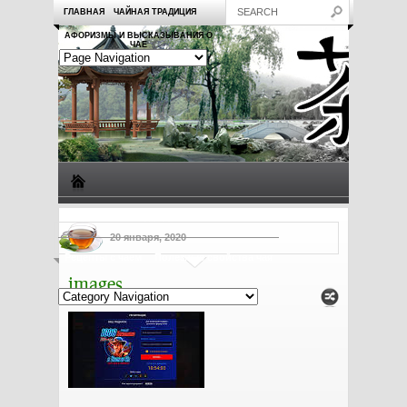
ГЛАВНАЯ
ЧАЙНАЯ ТРАДИЦИЯ
АФОРИЗМЫ И ВЫСКАЗЫВАНИЯ О
ЧАЕ
Виды чая
Посуда для чая
Чаепитие
Заметки о чае
20 января, 2020
Рецепты с чаем
Полезные свойства чая
images