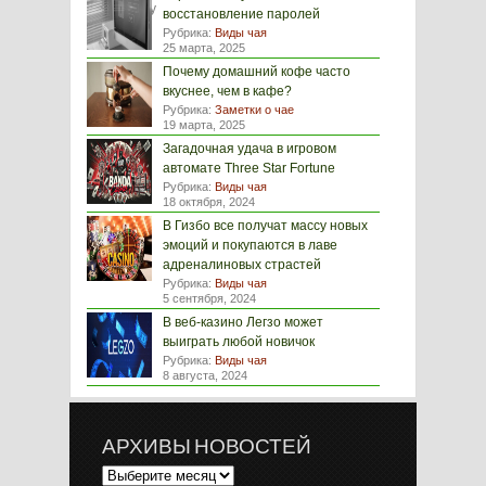
восстановление паролей
Рубрика:
Виды чая
25 марта, 2025
Почему домашний кофе часто
вкуснее, чем в кафе?
Рубрика:
Заметки о чае
19 марта, 2025
Загадочная удача в игровом
автомате Three Star Fortune
Рубрика:
Виды чая
18 октября, 2024
В Гизбо все получат массу новых
эмоций и покупаются в лаве
адреналиновых страстей
Рубрика:
Виды чая
5 сентября, 2024
В веб-казино Легзо может
выиграть любой новичок
Рубрика:
Виды чая
8 августа, 2024
АРХИВЫ НОВОСТЕЙ