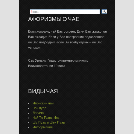
АФОРИЗМЫ О ЧАЕ
Если холодно, чай Вас согреет. Если Вам жарко, он
Вас охладит. Если у Вас настроение подавленное —
он Вас подбодрит, если Вы возбуждены – он Вас
успокоит.
Сэр Уильям Гладстонпремьер министр
Великобритании 19 века
ВИДЫ ЧАЯ
Японский чай
Чай пуэр
Лапачо
Чай Тe Гуaнь Инь
Шу Пуэр и Шен Пуэр
Информация