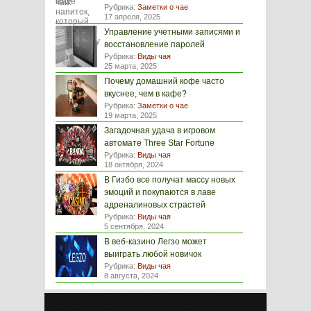
Рубрика:
Заметки о чае
17 апреля, 2025
Управление учетными записями и
восстановление паролей
Рубрика:
Виды чая
25 марта, 2025
Почему домашний кофе часто
вкуснее, чем в кафе?
Рубрика:
Заметки о чае
19 марта, 2025
Загадочная удача в игровом
автомате Three Star Fortune
Рубрика:
Виды чая
18 октября, 2024
В Гизбо все получат массу новых
эмоций и покупаются в лаве
адреналиновых страстей
Рубрика:
Виды чая
5 сентября, 2024
В веб-казино Легзо может
выиграть любой новичок
Рубрика:
Виды чая
8 августа, 2024