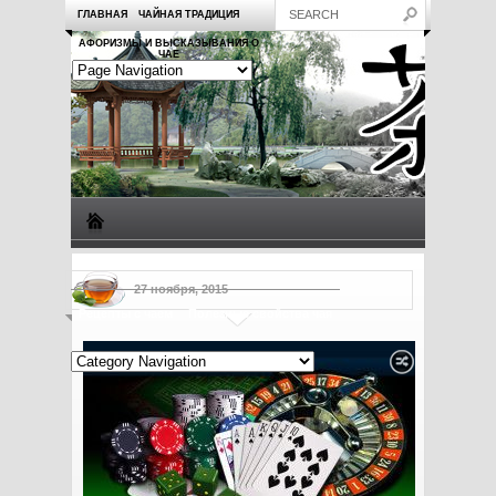
ГЛАВНАЯ
ЧАЙНАЯ ТРАДИЦИЯ
АФОРИЗМЫ И ВЫСКАЗЫВАНИЯ О
ЧАЕ
Виды чая
Посуда для чая
Чаепитие
Заметки о чае
27 ноября, 2015
Рецепты с чаем
Полезные свойства чая