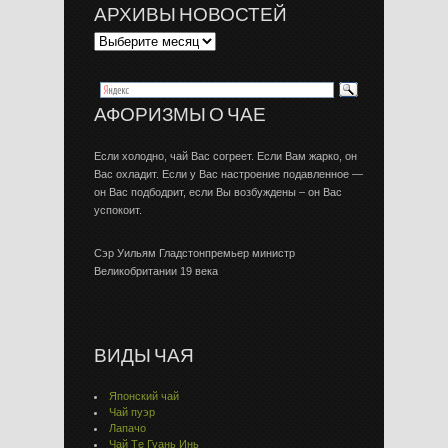
АРХИВЫ НОВОСТЕЙ
АФОРИЗМЫ О ЧАЕ
Если холодно, чай Вас согреет. Если Вам жарко, он
Вас охладит. Если у Вас настроение подавленное —
он Вас подбодрит, если Вы возбуждены – он Вас
успокоит.
Сэр Уильям Гладстонпремьер министр
Великобритании 19 века
ВИДЫ ЧАЯ
Японский чай
Чай пуэр
Лапачо
Чай Тe Гуaнь Инь