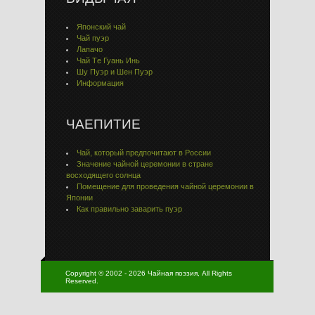
Японский чай
Чай пуэр
Лапачо
Чай Тe Гуaнь Инь
Шу Пуэр и Шен Пуэр
Информация
ЧАЕПИТИЕ
Чай, который предпочитают в России
Значение чайной церемонии в стране
восходящего солнца
Помещение для проведения чайной церемонии в
Японии
Как правильно заварить пуэр
Copyright © 2002 - 2026 Чайная поэзия, All Rights
Reserved.