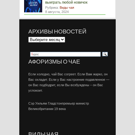
выиграть любой новичок
Рубрика:
Виды чая
8 августа, 2024
АРХИВЫ НОВОСТЕЙ
АФОРИЗМЫ О ЧАЕ
Если холодно, чай Вас согреет. Если Вам жарко, он
Вас охладит. Если у Вас настроение подавленное —
он Вас подбодрит, если Вы возбуждены – он Вас
успокоит.
Сэр Уильям Гладстонпремьер министр
Великобритании 19 века
ВИДЫ ЧАЯ