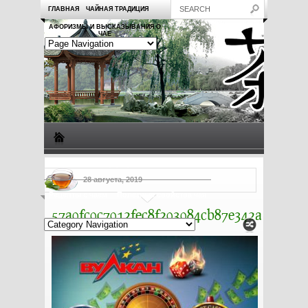
ГЛАВНАЯ
ЧАЙНАЯ ТРАДИЦИЯ
АФОРИЗМЫ И ВЫСКАЗЫВАНИЯ О
ЧАЕ
Виды чая
Посуда для чая
Чаепитие
Заметки о чае
28 августа, 2019
Рецепты с чаем
Полезные свойства чая
57a0fc0c7012fec8f203084cb87e342a