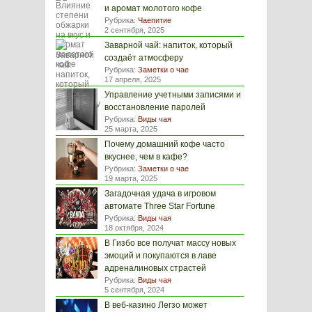
и аромат молотого кофе
Рубрика:
Чаепитие
2 сентября, 2025
Заварной чай: напиток, который
создаёт атмосферу
Рубрика:
Заметки о чае
17 апреля, 2025
Управление учетными записями и
восстановление паролей
Рубрика:
Виды чая
25 марта, 2025
Почему домашний кофе часто
вкуснее, чем в кафе?
Рубрика:
Заметки о чае
19 марта, 2025
Загадочная удача в игровом
автомате Three Star Fortune
Рубрика:
Виды чая
18 октября, 2024
В Гизбо все получат массу новых
эмоций и покупаются в лаве
адреналиновых страстей
Рубрика:
Виды чая
5 сентября, 2024
В веб-казино Легзо может