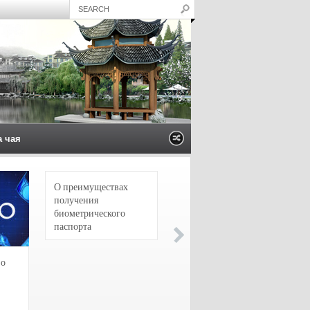
а чая
О преимуществах
4 сорта чая для
получения
настоящих гурманов
биометрического
паспорта
зо