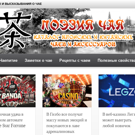
 И ВЫСКАЗЫВАНИЯ О ЧАЕ
Чаепитие
Заметки о чае
Рецепты с чаем
Полезные свойств
очная удача в
В Гизбо все получат
В веб-казино Лег
вом автомате
массу новых эмоций и
может выиграть
e Star Fortune
покупаются в лаве
любой новичок
адреналиновых