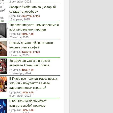
2 сентября, 2025
Заварной чай: напиток, который
создаёт атмосферу
Рубрика:
Заметки о чае
17 апреля, 2025
Управление учетными записями и
восстановление паролей
Рубрика:
Виды чая
25 марта, 2025
Почему домашний кофе часто
вкуснее, чем в кафе?
Рубрика:
Заметки о чае
19 марта, 2025
Загадочная удача в игровом
автомате Three Star Fortune
Рубрика:
Виды чая
18 октября, 2024
В Гизбо все получат массу новых
эмоций и покупаются в лаве
адреналиновых страстей
Рубрика:
Виды чая
5 сентября, 2024
В веб-казино Легзо может
выиграть любой новичок
Рубрика:
Виды чая