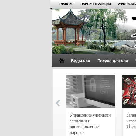
ГЛАВНАЯ
ЧАЙНАЯ ТРАДИЦИЯ
АФОРИЗМЫ
Виды чая
Посуда для чая
4 сорта чая для
настоящих гурманов
Управление учетными
Загад
записями и
игро
восстановление
Thre
паролей