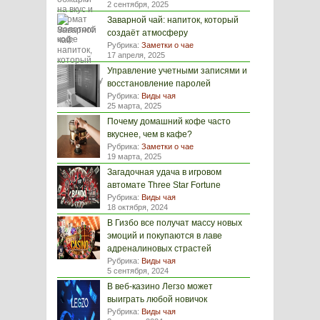
2 сентября, 2025
Заварной чай: напиток, который
создаёт атмосферу
Рубрика:
Заметки о чае
17 апреля, 2025
Управление учетными записями и
восстановление паролей
Рубрика:
Виды чая
25 марта, 2025
Почему домашний кофе часто
вкуснее, чем в кафе?
Рубрика:
Заметки о чае
19 марта, 2025
Загадочная удача в игровом
автомате Three Star Fortune
Рубрика:
Виды чая
18 октября, 2024
В Гизбо все получат массу новых
эмоций и покупаются в лаве
адреналиновых страстей
Рубрика:
Виды чая
5 сентября, 2024
В веб-казино Легзо может
выиграть любой новичок
Рубрика:
Виды чая