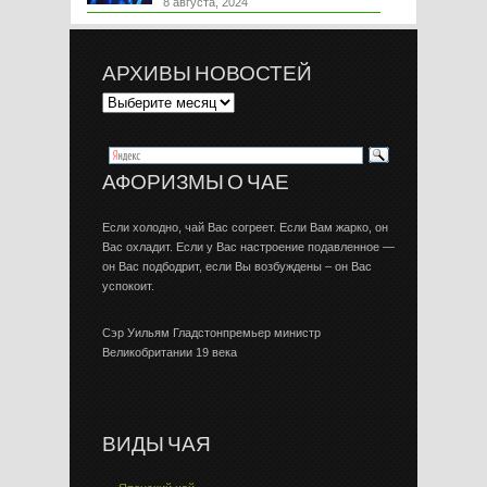
8 августа, 2024
АРХИВЫ НОВОСТЕЙ
АФОРИЗМЫ О ЧАЕ
Если холодно, чай Вас согреет. Если Вам жарко, он
Вас охладит. Если у Вас настроение подавленное —
он Вас подбодрит, если Вы возбуждены – он Вас
успокоит.
Сэр Уильям Гладстонпремьер министр
Великобритании 19 века
ВИДЫ ЧАЯ