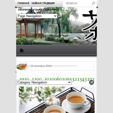
ГЛАВНАЯ
ЧАЙНАЯ ТРАДИЦИЯ
АФОРИЗМЫ И ВЫСКАЗЫВАНИЯ О
ЧАЕ
Виды чая
Посуда для чая
Чаепитие
Заметки о чае
15 января, 2016
Рецепты с чаем
Полезные свойства чая
1920_1200_20100601093321343191