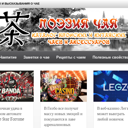
 И ВЫСКАЗЫВАНИЯ О ЧАЕ
Чаепитие
Заметки о чае
Рецепты с чаем
Полезные свойств
очная удача в
В Гизбо все получат
В веб-казино Лег
вом автомате
массу новых эмоций и
может выиграть
e Star Fortune
покупаются в лаве
любой новичок
адреналиновых