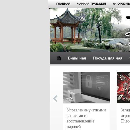
ГЛАВНАЯ
ЧАЙНАЯ ТРАДИЦИЯ
АФОРИЗМЫ
Виды чая
Посуда для чая
4 сорта чая для
настоящих гурманов
Управление учетными
Загад
записями и
игро
восстановление
Thre
паролей