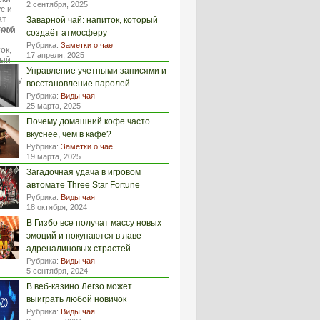
2 сентября, 2025
Заварной чай: напиток, который
создаёт атмосферу
Рубрика:
Заметки о чае
17 апреля, 2025
Управление учетными записями и
восстановление паролей
Рубрика:
Виды чая
25 марта, 2025
Почему домашний кофе часто
вкуснее, чем в кафе?
Рубрика:
Заметки о чае
19 марта, 2025
Загадочная удача в игровом
автомате Three Star Fortune
Рубрика:
Виды чая
18 октября, 2024
В Гизбо все получат массу новых
эмоций и покупаются в лаве
адреналиновых страстей
Рубрика:
Виды чая
5 сентября, 2024
В веб-казино Легзо может
выиграть любой новичок
Рубрика:
Виды чая