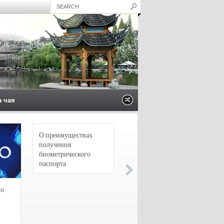
а чая
О преимуществах
4 сорта чая для
получения
настоящих гурманов
биометрического
паспорта
зо