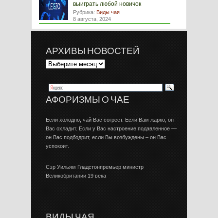
выиграть любой новичок
Рубрика:
Виды чая
8 августа, 2024
АРХИВЫ НОВОСТЕЙ
АФОРИЗМЫ О ЧАЕ
Если холодно, чай Вас согреет. Если Вам жарко, он
Вас охладит. Если у Вас настроение подавленное —
он Вас подбодрит, если Вы возбуждены – он Вас
успокоит.
Сэр Уильям Гладстонпремьер министр
Великобритании 19 века
ВИДЫ ЧАЯ