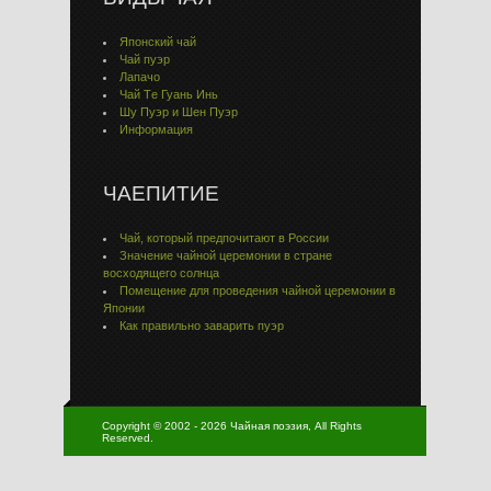
Японский чай
Чай пуэр
Лапачо
Чай Тe Гуaнь Инь
Шу Пуэр и Шен Пуэр
Информация
ЧАЕПИТИЕ
Чай, который предпочитают в России
Значение чайной церемонии в стране
восходящего солнца
Помещение для проведения чайной церемонии в
Японии
Как правильно заварить пуэр
Copyright © 2002 - 2026 Чайная поэзия, All Rights
Reserved.