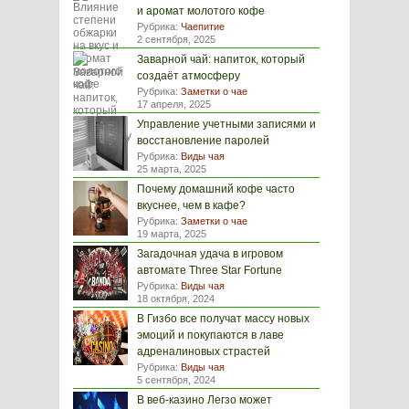
и аромат молотого кофе
Рубрика:
Чаепитие
2 сентября, 2025
Заварной чай: напиток, который
создаёт атмосферу
Рубрика:
Заметки о чае
17 апреля, 2025
Управление учетными записями и
восстановление паролей
Рубрика:
Виды чая
25 марта, 2025
Почему домашний кофе часто
вкуснее, чем в кафе?
Рубрика:
Заметки о чае
19 марта, 2025
Загадочная удача в игровом
автомате Three Star Fortune
Рубрика:
Виды чая
18 октября, 2024
В Гизбо все получат массу новых
эмоций и покупаются в лаве
адреналиновых страстей
Рубрика:
Виды чая
5 сентября, 2024
В веб-казино Легзо может