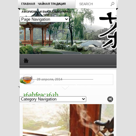
ГЛАВНАЯ
ЧАЙНАЯ ТРАДИЦИЯ
АФОРИЗМЫ И ВЫСКАЗЫВАНИЯ О
ЧАЕ
Виды чая
Посуда для чая
Чаепитие
Заметки о чае
28 апреля, 2014
Рецепты с чаем
Полезные свойства чая
36abfeac363b