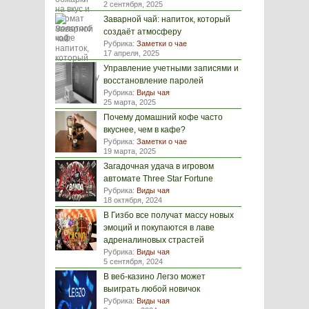
2 сентября, 2025
Заварной чай: напиток, который
создаёт атмосферу
Рубрика:
Заметки о чае
17 апреля, 2025
Управление учетными записями и
восстановление паролей
Рубрика:
Виды чая
25 марта, 2025
Почему домашний кофе часто
вкуснее, чем в кафе?
Рубрика:
Заметки о чае
19 марта, 2025
Загадочная удача в игровом
автомате Three Star Fortune
Рубрика:
Виды чая
18 октября, 2024
В Гизбо все получат массу новых
эмоций и покупаются в лаве
адреналиновых страстей
Рубрика:
Виды чая
5 сентября, 2024
В веб-казино Легзо может
выиграть любой новичок
Рубрика:
Виды чая