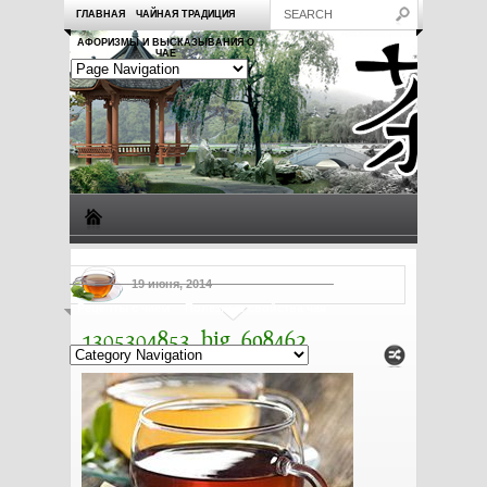
ГЛАВНАЯ
ЧАЙНАЯ ТРАДИЦИЯ
АФОРИЗМЫ И ВЫСКАЗЫВАНИЯ О
ЧАЕ
Виды чая
Посуда для чая
Чаепитие
Заметки о чае
19 июня, 2014
Рецепты с чаем
Полезные свойства чая
1305304853_big_698462