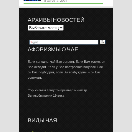
8 августа, 2024
АРХИВЫ НОВОСТЕЙ
АФОРИЗМЫ О ЧАЕ
Если холодно, чай Вас согреет. Если Вам жарко, он
Вас охладит. Если у Вас настроение подавленное —
он Вас подбодрит, если Вы возбуждены – он Вас
успокоит.
Сэр Уильям Гладстонпремьер министр
Великобритании 19 века
ВИДЫ ЧАЯ