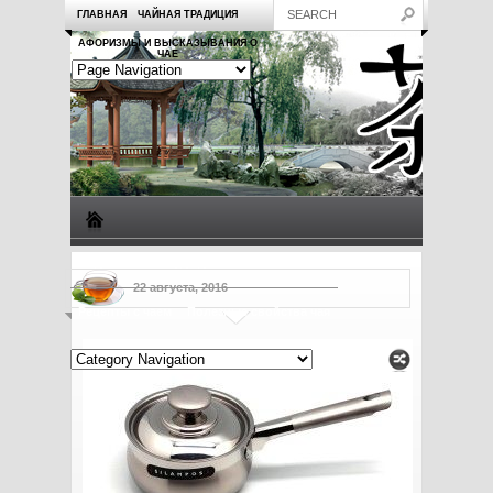
ГЛАВНАЯ
ЧАЙНАЯ ТРАДИЦИЯ
АФОРИЗМЫ И ВЫСКАЗЫВАНИЯ О
ЧАЕ
Виды чая
Посуда для чая
Чаепитие
Заметки о чае
22 августа, 2016
Рецепты с чаем
Полезные свойства чая