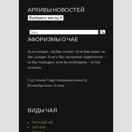
АРХИВЫ НОВОСТЕЙ
АФОРИЗМЫ О ЧАЕ
Если холодно, чай Вас согреет. Если Вам жарко, он
Вас охладит. Если у Вас настроение подавленное —
он Вас подбодрит, если Вы возбуждены – он Вас
успокоит.
Сэр Уильям Гладстонпремьер министр
Великобритании 19 века
ВИДЫ ЧАЯ
Японский чай
Чай пуэр
Лапачо