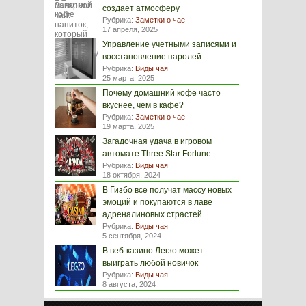
создаёт атмосферу
Рубрика:
Заметки о чае
17 апреля, 2025
Управление учетными записями и
восстановление паролей
Рубрика:
Виды чая
25 марта, 2025
Почему домашний кофе часто
вкуснее, чем в кафе?
Рубрика:
Заметки о чае
19 марта, 2025
Загадочная удача в игровом
автомате Three Star Fortune
Рубрика:
Виды чая
18 октября, 2024
В Гизбо все получат массу новых
эмоций и покупаются в лаве
адреналиновых страстей
Рубрика:
Виды чая
5 сентября, 2024
В веб-казино Легзо может
выиграть любой новичок
Рубрика:
Виды чая
8 августа, 2024