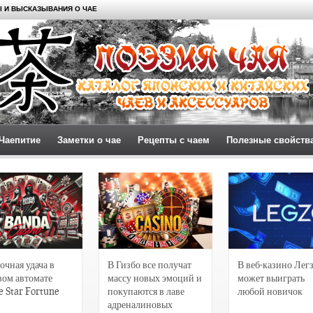
 И ВЫСКАЗЫВАНИЯ О ЧАЕ
Чаепитие
Заметки о чае
Рецепты с чаем
Полезные свойств
очная удача в
В Гизбо все получат
В веб-казино Лег
вом автомате
массу новых эмоций и
может выиграть
e Star Fortune
покупаются в лаве
любой новичок
адреналиновых