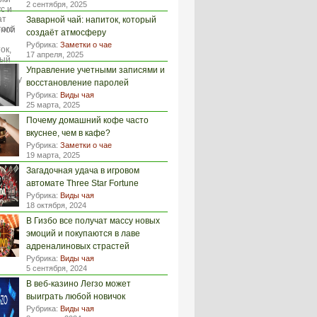
2 сентября, 2025
Заварной чай: напиток, который
создаёт атмосферу
Рубрика:
Заметки о чае
17 апреля, 2025
Управление учетными записями и
восстановление паролей
Рубрика:
Виды чая
25 марта, 2025
Почему домашний кофе часто
вкуснее, чем в кафе?
Рубрика:
Заметки о чае
19 марта, 2025
Загадочная удача в игровом
автомате Three Star Fortune
Рубрика:
Виды чая
18 октября, 2024
В Гизбо все получат массу новых
эмоций и покупаются в лаве
адреналиновых страстей
Рубрика:
Виды чая
5 сентября, 2024
В веб-казино Легзо может
выиграть любой новичок
Рубрика:
Виды чая