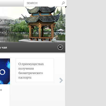
а чая
О преимуществах
4 сорта чая для
получения
настоящих гурманов
биометрического
паспорта
зо