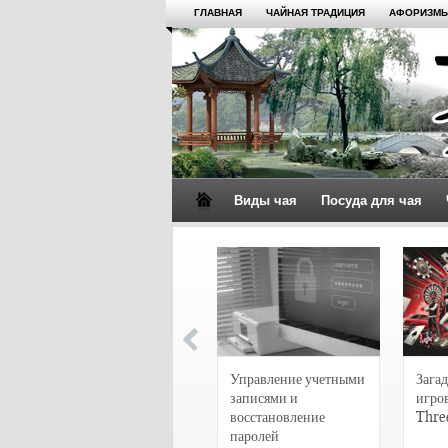
ГЛАВНАЯ
ЧАЙНАЯ ТРАДИЦИЯ
АФОРИЗМЫ
Виды чая
Посуда для чая
4 сорта чая для
настоящих гурманов
Управление учетными
Загад
записями и
игро
восстановление
Thre
паролей