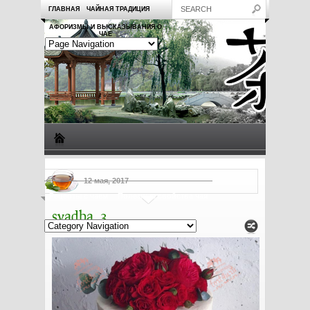
ГЛАВНАЯ
ЧАЙНАЯ ТРАДИЦИЯ
АФОРИЗМЫ И ВЫСКАЗЫВАНИЯ О
ЧАЕ
Виды чая
Посуда для чая
Чаепитие
Заметки о чае
12 мая, 2017
Рецепты с чаем
Полезные свойства чая
svadba_3