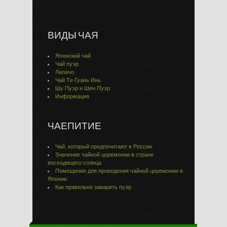
ВИДЫ ЧАЯ
Японский чай
Чай пуэр
Лапачо
Чай Тe Гуaнь Инь
Шу Пуэр и Шен Пуэр
Информация
ЧАЕПИТИЕ
Чай, который предпочитают в России
Значение чайной церемонии в стране
восходящего солнца
Помещение для проведения чайной церемонии в
Японии
Как правильно заварить пуэр