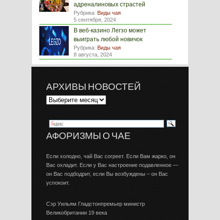
адреналиновых страстей
Рубрика:
Виды чая
5 сентября, 2024
В веб-казино Легзо может
выиграть любой новичок
Рубрика:
Виды чая
8 августа, 2024
АРХИВЫ НОВОСТЕЙ
АФОРИЗМЫ О ЧАЕ
Если холодно, чай Вас согреет. Если Вам жарко, он
Вас охладит. Если у Вас настроение подавленное —
он Вас подбодрит, если Вы возбуждены – он Вас
успокоит.
Сэр Уильям Гладстонпремьер министр
Великобритании 19 века