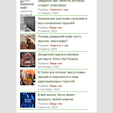
Заварной чай: напиток, который
создаёт атмосферу
Рубрика:
Заметки о чае
17 апреля, 2025
Управление учетными записями и
восстановление паролей
Рубрика:
Виды чая
25 марта, 2025
Почему домашний кофе часто
вкуснее, чем в кафе?
Рубрика:
Заметки о чае
19 марта, 2025
Загадочная удача в игровом
автомате Three Star Fortune
Рубрика:
Виды чая
18 октября, 2024
В Гизбо все получат массу новых
эмоций и покупаются в лаве
адреналиновых страстей
Рубрика:
Виды чая
5 сентября, 2024
В веб-казино Легзо может
выиграть любой новичок
Рубрика:
Виды чая
8 августа, 2024