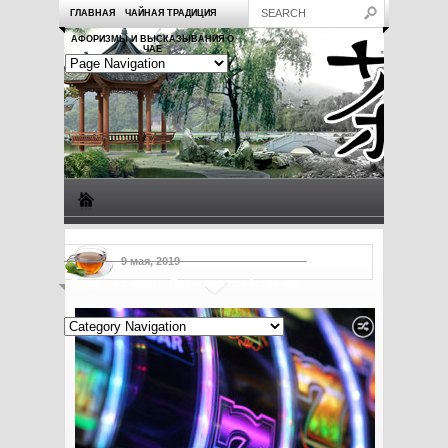
ГЛАВНАЯ
ЧАЙНАЯ ТРАДИЦИЯ
АФОРИЗМЫ И ВЫСКАЗЫВАНИЯ О
ЧАЕ
Виды чая
Посуда для чая
Чаепитие
Заметки о чае
9 мая, 2019
Рецепты с чаем
Полезные свойства чая