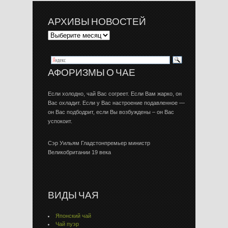
АРХИВЫ НОВОСТЕЙ
АФОРИЗМЫ О ЧАЕ
Если холодно, чай Вас согреет. Если Вам жарко, он
Вас охладит. Если у Вас настроение подавленное —
он Вас подбодрит, если Вы возбуждены – он Вас
успокоит.
Сэр Уильям Гладстонпремьер министр
Великобритании 19 века
ВИДЫ ЧАЯ
Японский чай
Чай пуэр