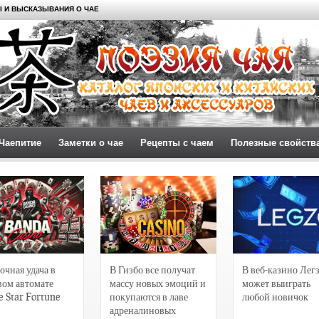
 И ВЫСКАЗЫВАНИЯ О ЧАЕ
Чаепитие
Заметки о чае
Рецепты с чаем
Полезные свойств
очная удача в
В Гизбо все получат
В веб-казино Лег
вом автомате
массу новых эмоций и
может выиграть
e Star Fortune
покупаются в лаве
любой новичок
адреналиновых