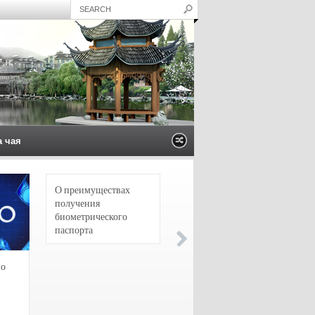
а чая
О преимуществах
4 сорта чая для
получения
настоящих гурманов
биометрического
паспорта
зо