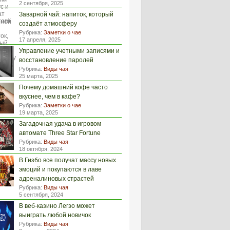
2 сентября, 2025
Заварной чай: напиток, который
создаёт атмосферу
Рубрика:
Заметки о чае
17 апреля, 2025
Управление учетными записями и
восстановление паролей
Рубрика:
Виды чая
25 марта, 2025
Почему домашний кофе часто
вкуснее, чем в кафе?
Рубрика:
Заметки о чае
19 марта, 2025
Загадочная удача в игровом
автомате Three Star Fortune
Рубрика:
Виды чая
18 октября, 2024
В Гизбо все получат массу новых
эмоций и покупаются в лаве
адреналиновых страстей
Рубрика:
Виды чая
5 сентября, 2024
В веб-казино Легзо может
выиграть любой новичок
Рубрика:
Виды чая