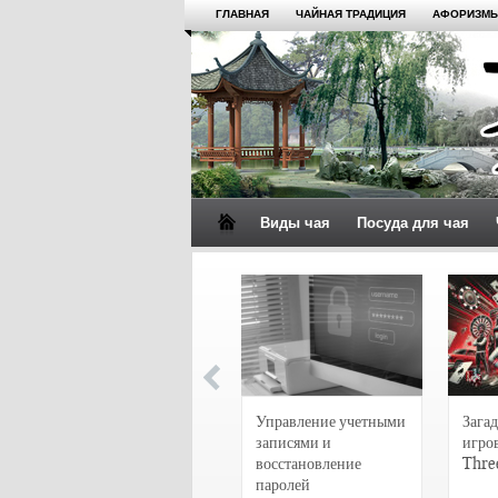
ГЛАВНАЯ
ЧАЙНАЯ ТРАДИЦИЯ
АФОРИЗМЫ
Виды чая
Посуда для чая
4 сорта чая для
настоящих гурманов
Управление учетными
Загад
записями и
игро
восстановление
Thre
паролей