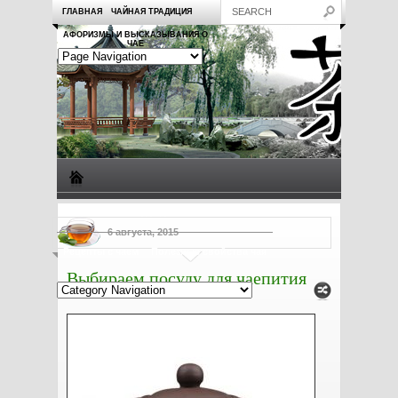
ГЛАВНАЯ
ЧАЙНАЯ ТРАДИЦИЯ
АФОРИЗМЫ И ВЫСКАЗЫВАНИЯ О
ЧАЕ
Виды чая
Посуда для чая
Чаепитие
Заметки о чае
6 августа, 2015
Рецепты с чаем
Полезные свойства чая
Выбираем посуду для чаепития