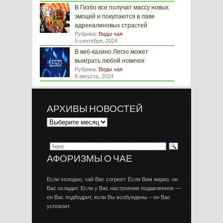
В Гизбо все получат массу новых
эмоций и покупаются в лаве
адреналиновых страстей
Рубрика:
Виды чая
5 сентября, 2024
В веб-казино Легзо может
выиграть любой новичок
Рубрика:
Виды чая
8 августа, 2024
АРХИВЫ НОВОСТЕЙ
АФОРИЗМЫ О ЧАЕ
Если холодно, чай Вас согреет. Если Вам жарко, он
Вас охладит. Если у Вас настроение подавленное —
он Вас подбодрит, если Вы возбуждены – он Вас
успокоит.