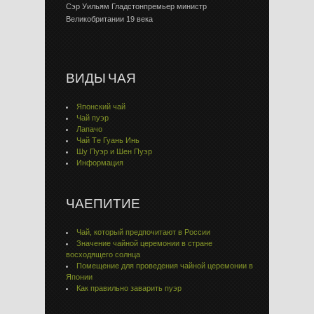
Сэр Уильям Гладстонпремьер министр
Великобритании 19 века
ВИДЫ ЧАЯ
Японский чай
Чай пуэр
Лапачо
Чай Тe Гуaнь Инь
Шу Пуэр и Шен Пуэр
Информация
ЧАЕПИТИЕ
Чай, который предпочитают в России
Значение чайной церемонии в стране
восходящего солнца
Помещение для проведения чайной церемонии в
Японии
Как правильно заварить пуэр