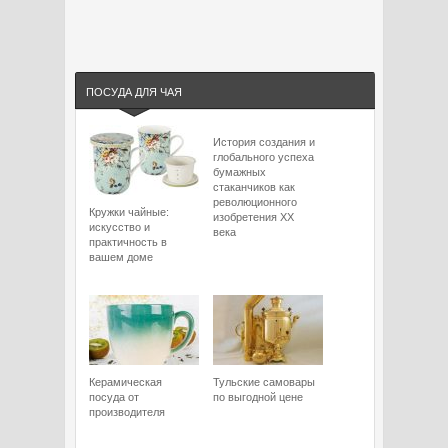
ПОСУДА ДЛЯ ЧАЯ
История создания и
глобального успеха
бумажных
стаканчиков как
революционного
Кружки чайные:
изобретения XX
искусство и
века
практичность в
вашем доме
Керамическая
Тульские самовары
посуда от
по выгодной цене
производителя