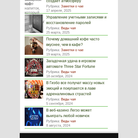
создаёт атмосферу
Рубрика:
Заметки о чае
17 апреля, 2025
Управление учетными записями и
восстановление паролей
Рубрика:
Виды чая
25 марта, 2025
Почему домашний кофе часто
вкуснее, чем в кафе?
Рубрика:
Заметки о чае
19 марта, 2025
Загадочная удача в игровом
автомате Three Star Fortune
Рубрика:
Виды чая
18 октября, 2024
В Гизбо все получат массу новых
эмоций и покупаются в лаве
адреналиновых страстей
Рубрика:
Виды чая
5 сентября, 2024
В веб-казино Легзо может
выиграть любой новичок
Рубрика:
Виды чая
8 августа, 2024