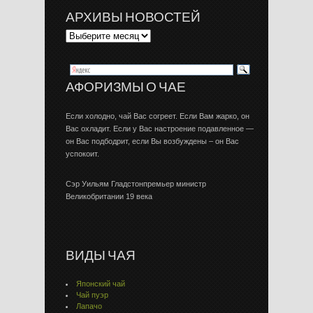
АРХИВЫ НОВОСТЕЙ
АФОРИЗМЫ О ЧАЕ
Если холодно, чай Вас согреет. Если Вам жарко, он
Вас охладит. Если у Вас настроение подавленное —
он Вас подбодрит, если Вы возбуждены – он Вас
успокоит.
Сэр Уильям Гладстонпремьер министр
Великобритании 19 века
ВИДЫ ЧАЯ
Японский чай
Чай пуэр
Лапачо