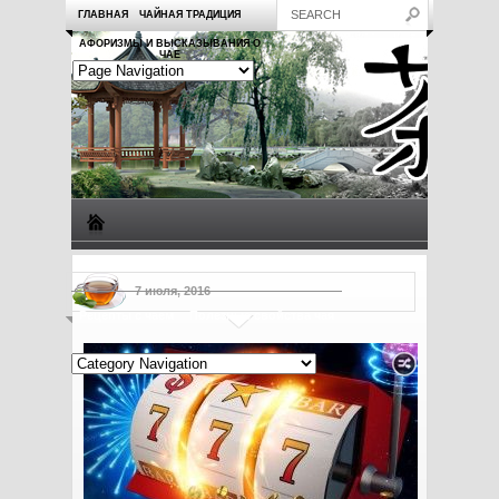
ГЛАВНАЯ
ЧАЙНАЯ ТРАДИЦИЯ
АФОРИЗМЫ И ВЫСКАЗЫВАНИЯ О
ЧАЕ
Виды чая
Посуда для чая
Чаепитие
Заметки о чае
7 июля, 2016
Рецепты с чаем
Полезные свойства чая