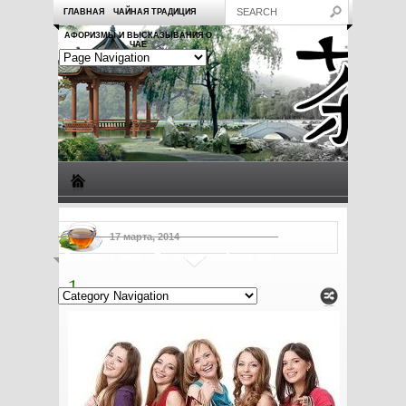
ГЛАВНАЯ
ЧАЙНАЯ ТРАДИЦИЯ
АФОРИЗМЫ И ВЫСКАЗЫВАНИЯ О
ЧАЕ
Виды чая
Посуда для чая
Чаепитие
Заметки о чае
17 марта, 2014
Рецепты с чаем
Полезные свойства чая
1