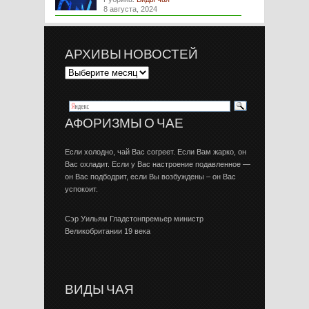
8 августа, 2024
АРХИВЫ НОВОСТЕЙ
АФОРИЗМЫ О ЧАЕ
Если холодно, чай Вас согреет. Если Вам жарко, он
Вас охладит. Если у Вас настроение подавленное —
он Вас подбодрит, если Вы возбуждены – он Вас
успокоит.
Сэр Уильям Гладстонпремьер министр
Великобритании 19 века
ВИДЫ ЧАЯ