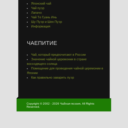
Японский чай
Чай пуэр
Лапачо
Чай Тe Гуaнь Инь
Шу Пуэр и Шен Пуэр
Информация
ЧАЕПИТИЕ
Чай, который предпочитают в России
Значение чайной церемонии в стране
восходящего солнца
Помещение для проведения чайной церемонии в
Японии
Как правильно заварить пуэр
Copyright © 2002 - 2026 Чайная поэзия, All Rights
Reserved.