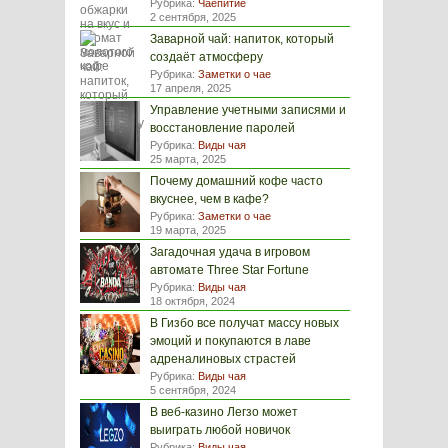
Рубрика:
Чаепитие
2 сентября, 2025
Заварной чай: напиток, который
создаёт атмосферу
Рубрика:
Заметки о чае
17 апреля, 2025
Управление учетными записями и
восстановление паролей
Рубрика:
Виды чая
25 марта, 2025
Почему домашний кофе часто
вкуснее, чем в кафе?
Рубрика:
Заметки о чае
19 марта, 2025
Загадочная удача в игровом
автомате Three Star Fortune
Рубрика:
Виды чая
18 октября, 2024
В Гизбо все получат массу новых
эмоций и покупаются в лаве
адреналиновых страстей
Рубрика:
Виды чая
5 сентября, 2024
В веб-казино Легзо может
выиграть любой новичок
Рубрика:
Виды чая