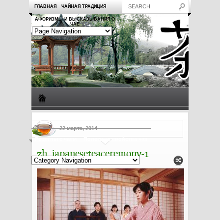
ГЛАВНАЯ
ЧАЙНАЯ ТРАДИЦИЯ
АФОРИЗМЫ И ВЫСКАЗЫВАНИЯ О
ЧАЕ
Виды чая
Посуда для чая
Чаепитие
Заметки о чае
22 марта, 2014
Рецепты с чаем
Полезные свойства чая
zh_japaneseteaceremony-1