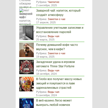
Рубрика:
Чаепитие
2 сентября, 2025
Заварной чай: напиток, который
создаёт атмосферу
Рубрика:
Заметки о чае
17 апреля, 2025
Управление учетными записями и
восстановление паролей
Рубрика:
Виды чая
25 марта, 2025
Почему домашний кофе часто
вкуснее, чем в кафе?
Рубрика:
Заметки о чае
19 марта, 2025
Загадочная удача в игровом
автомате Three Star Fortune
Рубрика:
Виды чая
18 октября, 2024
В Гизбо все получат массу новых
эмоций и покупаются в лаве
адреналиновых страстей
Рубрика:
Виды чая
5 сентября, 2024
В веб-казино Легзо может
выиграть любой новичок