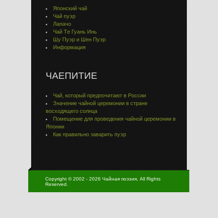
Японский чай
Чай пуэр
Лапачо
Чай Тe Гуaнь Инь
Шу Пуэр и Шен Пуэр
Информация
ЧАЕПИТИЕ
Чай, который предпочитают в России
Значение чайной церемонии в стране
восходящего солнца
Помещение для проведения чайной церемонии в
Японии
Как правильно заварить пуэр
Copyright © 2002 - 2026 Чайная поэзия, All Rights
Reserved.