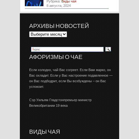
Рубрика:
Виды чая
8 августа, 2024
АРХИВЫ НОВОСТЕЙ
АФОРИЗМЫ О ЧАЕ
Если холодно, чай Вас согреет. Если Вам жарко, он
Вас охладит. Если у Вас настроение подавленное —
он Вас подбодрит, если Вы возбуждены – он Вас
успокоит.
Сэр Уильям Гладстонпремьер министр
Великобритании 19 века
ВИДЫ ЧАЯ