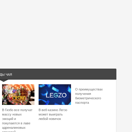
ДЫ ЧАЯ
О преимуществах
получения
биометрического
паспорта
В Гизбо все получат
В веб-казино Легзо
массу новых
может выиграть
эмоций и
любой новичок
покупаются в лаве
адреналиновых