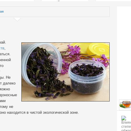
страстей
ая
чай.
ств
,
аться.
венной
то
т
ды. Не
ёт далеко
 можно
едоносные
ами
тому не
оно находится в чистой экологической зоне.