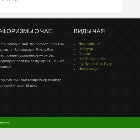
страстей
АФОРИЗМЫ О ЧАЕ
ВИДЫ ЧАЯ
Японский чай
Если холодно, чай Вас согреет. Если Вам
Чай пуэр
жарко, он Вас охладит. Если у Вас
Лапачо
настроение подавленное — он Вас
Чай Тe Гуaнь Инь
подбодрит, если Вы возбуждены – он Вас
Шу Пуэр и Шен Пуэр
успокоит.
Информация
Сэр Уильям Гладстонпремьер министр
Великобритании 19 века
Reserved.