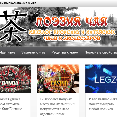
 И ВЫСКАЗЫВАНИЯ О ЧАЕ
Чаепитие
Заметки о чае
Рецепты с чаем
Полезные свойств
очная удача в
В Гизбо все получат
В веб-казино Лег
вом автомате
массу новых эмоций и
может выиграть
e Star Fortune
покупаются в лаве
любой новичок
адреналиновых