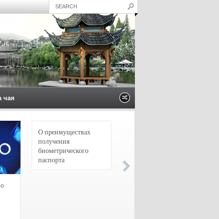
а чая
О преимуществах
4 сорта чая для
получения
настоящих гурманов
биометрического
паспорта
зо