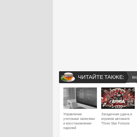
ЧИТАЙТЕ ТАКЖЕ:
ВИ
Управление
Загадочная удача в
учетными записями
игровом автомате
и восстановление
Three Star Fortune
паролей