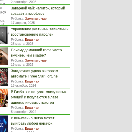
2 сентября, 2025
Заварной чай: напиток, который
создаёт атмосферу
Рубрика:
Заметки о чае
17 апреля, 2025
Управление учетными записями и
восстановление паролей
Рубрика:
Виды чая
25 марта, 2025
Почему домашний кофе часто
вкуснее, чем в кафе?
Рубрика:
Заметки о чае
19 марта, 2025
Загадочная удача в игровом
автомате Three Star Fortune
Рубрика:
Виды чая
18 октября, 2024
В Гизбо все получат массу новых
эмоций и покупаются в лаве
адреналиновых страстей
Рубрика:
Виды чая
5 сентября, 2024
В веб-казино Легзо может
выиграть любой новичок
Рубрика:
Виды чая