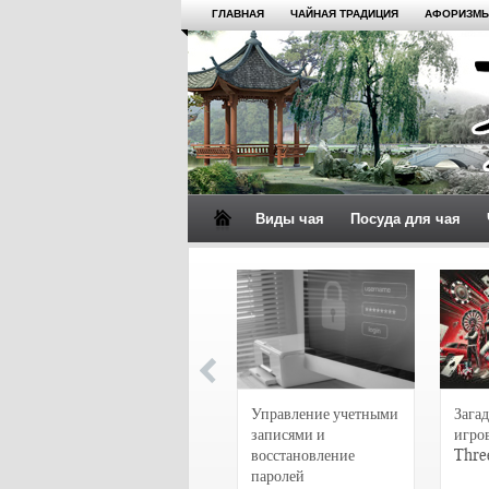
ГЛАВНАЯ
ЧАЙНАЯ ТРАДИЦИЯ
АФОРИЗМЫ
Виды чая
Посуда для чая
4 сорта чая для
настоящих гурманов
Управление учетными
Загад
записями и
игро
восстановление
Thre
паролей