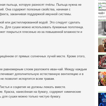
чная пыльца, которую разносят пчёлы. Пыльца нужна не
ий. Она содержит полезные свойства, начиная с
екта, заканчивая поддержкой имунной системы.
ной или дистиллированной водой. Это следует сделать
ить. Для сушки можно использовать бумажные полотенца.
ожет покрыться плесенью из-за повышенной влажности и
щищённом от прямых солнечных лучей месте. Кроме этого,
лее равномерным слоем разложите иван-чай. Между каждым
еспечивает дополнительную естественную вентиляцию и в
не позволит испортится всем травам.
Листья и соцветия не должны лежать вместе.
е. Краска, нанесённая на бумагу, содержит химические
ь для сушки можно только чистую бумагу.