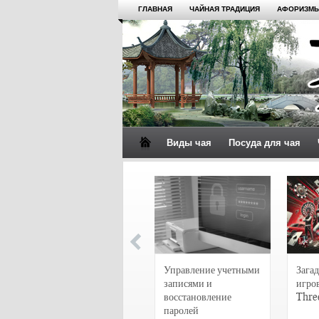
ГЛАВНАЯ
ЧАЙНАЯ ТРАДИЦИЯ
АФОРИЗМЫ
Виды чая
Посуда для чая
4 сорта чая для
настоящих гурманов
Управление учетными
Загад
записями и
игро
восстановление
Thre
паролей