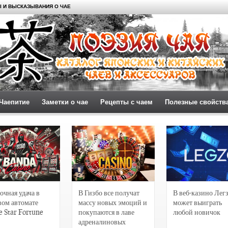
 И ВЫСКАЗЫВАНИЯ О ЧАЕ
Чаепитие
Заметки о чае
Рецепты с чаем
Полезные свойств
очная удача в
В Гизбо все получат
В веб-казино Лег
вом автомате
массу новых эмоций и
может выиграть
e Star Fortune
покупаются в лаве
любой новичок
адреналиновых