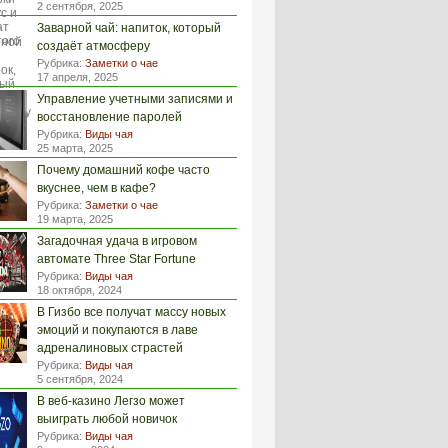
2 сентября, 2025
Заварной чай: напиток, который
создаёт атмосферу
Рубрика:
Заметки о чае
17 апреля, 2025
Управление учетными записями и
восстановление паролей
Рубрика:
Виды чая
25 марта, 2025
Почему домашний кофе часто
вкуснее, чем в кафе?
Рубрика:
Заметки о чае
19 марта, 2025
Загадочная удача в игровом
автомате Three Star Fortune
Рубрика:
Виды чая
18 октября, 2024
В Гизбо все получат массу новых
эмоций и покупаются в лаве
адреналиновых страстей
Рубрика:
Виды чая
5 сентября, 2024
В веб-казино Легзо может
выиграть любой новичок
Рубрика:
Виды чая