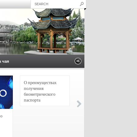
а чая
О преимуществах
4 сорта чая для
получения
настоящих гурманов
биометрического
паспорта
зо